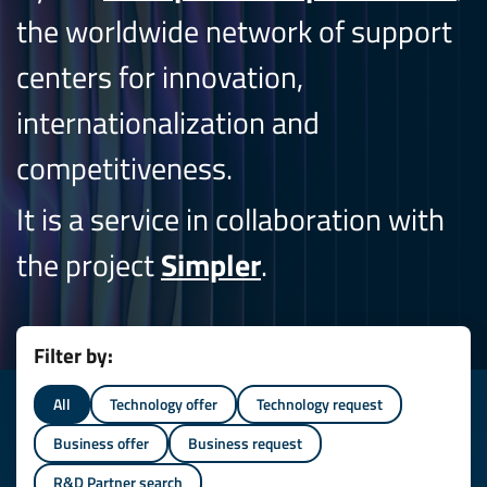
the worldwide network of support
centers for innovation,
internationalization and
competitiveness.
It is a service in collaboration with
the project
Simpler
.
Filter by:
All
Technology offer
Technology request
Business offer
Business request
R&D Partner search