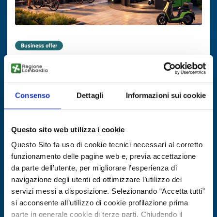
Business offer
Ricarica smart per e-bike
ID: BOSK20251119021STEP
Consenso
Dettagli
Informazioni sui cookie
DISCOVER MORE →
Questo sito web utilizza i cookie
Expires on
20 febbraio 2027
Questo Sito fa uso di cookie tecnici necessari al corretto
funzionamento delle pagine web e, previa accettazione
da parte dell’utente, per migliorare l’esperienza di
navigazione degli utenti ed ottimizzare l’utilizzo dei
servizi messi a disposizione. Selezionando “Accetta tutti”
si acconsente all’utilizzo di cookie profilazione prima
parte in generale cookie di terze parti. Chiudendo il