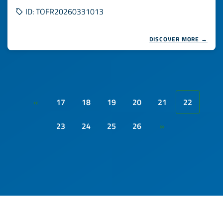
ID: TOFR20260331013
DISCOVER MORE →
17
18
19
20
21
22
«
23
24
25
26
»