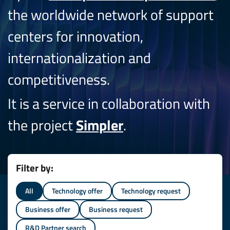
the worldwide network of support
centers for innovation,
internationalization and
competitiveness.
It is a service in collaboration with
the project
Simpler
.
Filter by:
All
Technology offer
Technology request
Business offer
Business request
R&D Partner search