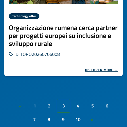
Technology offer
Organizzazione rumena cerca partner
per progetti europei su inclusione e
sviluppo rurale
ID: TORO20260706008
DISCOVER MORE →
1
2
3
4
5
6
«
7
8
9
10
»