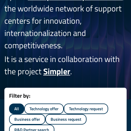
the worldwide network of support
centers for innovation,
internationalization and
competitiveness.
It is a service in collaboration with
the project
Simpler
.
Filter by:
All
Technology offer
Technology request
Business offer
Business request
R&D Partner search