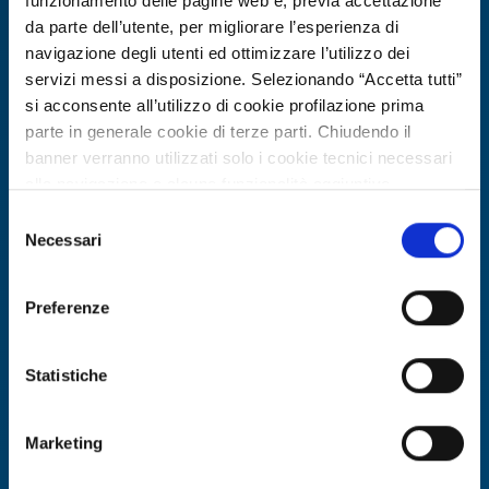
funzionamento delle pagine web e, previa accettazione
da parte dell’utente, per migliorare l’esperienza di
navigazione degli utenti ed ottimizzare l’utilizzo dei
servizi messi a disposizione. Selezionando “Accetta tutti”
si acconsente all’utilizzo di cookie profilazione prima
parte in generale cookie di terze parti. Chiudendo il
banner verranno utilizzati solo i cookie tecnici necessari
alla navigazione e alcune funzionalità aggiuntive
potrebbero non essere disponibili.
Selezione
Per conoscere i dettagli, consulta la nostra cookie policy.
Necessari
Technology offer
del
https://www.openinnovation.regione.lombardia.it/it/co
consenso
Piattaforma digitale per la gestione
okie-policy
e la nostra privacy policy
tesi universitarie e validazione
Preferenze
https://www.openinnovation.regione.lombardia.it/it/pr
EdTech
ivacy-policy
Statistiche
ID: TOGR20260702024
Marketing
DISCOVER MORE →