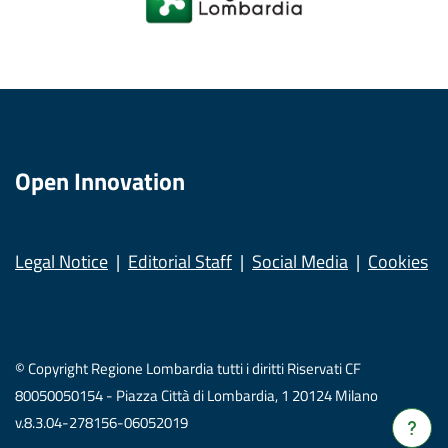
Open Innovation
Legal Notice
Editorial Staff
Social Media
Cookies
© Copyright Regione Lombardia tutti i diritti Riservati CF
80050050154 - Piazza Città di Lombardia, 1 20124 Milano
v.8.3.04-278156-06052019
Verrà