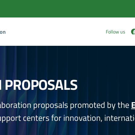
ion
Follow us
N PROPOSALS
aboration proposals promoted by the
E
port centers for innovation, internati