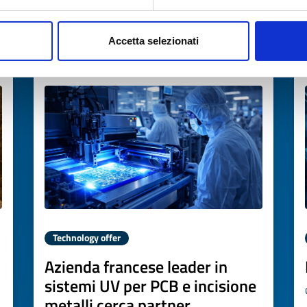
→
DISCOVER MORE →
Accetta selezionati
Expires on
13 marzo 2027
Technology offer
Azienda francese leader in
sistemi UV per PCB e incisione
metalli cerca partner