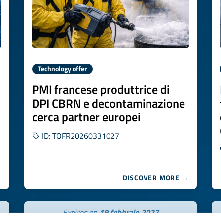
Technology offer
PMI francese produttrice di
DPI CBRN e decontaminazione
cerca partner europei
ID: TOFR20260331027
→
DISCOVER MORE →
Expires on
19 febbraio 2027