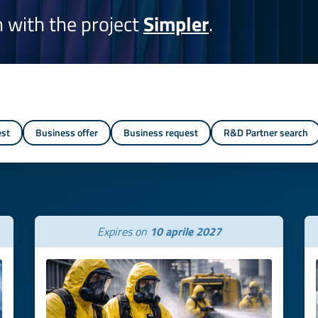
on with the project
Simpler
.
est
Business offer
Business request
R&D Partner search
Expires on
10 aprile 2027