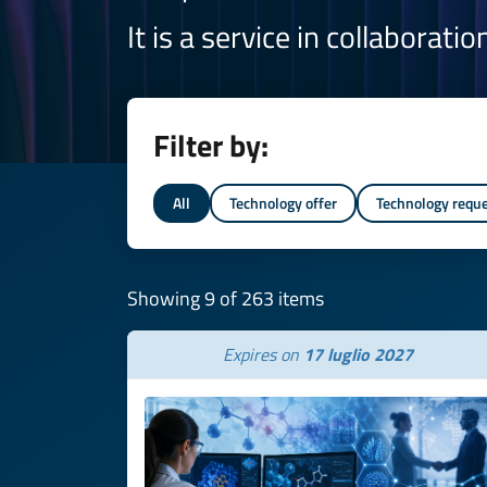
It is a service in collaborati
Filter by:
All
Technology offer
Technology requ
Showing 9 of 263 items
Expires on
17 luglio 2027