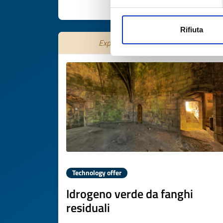
DISCOVER MORE 
Rifiuta
Expires on
31 ottobre 2026
Technology offer
Idrogeno verde da fanghi
residuali