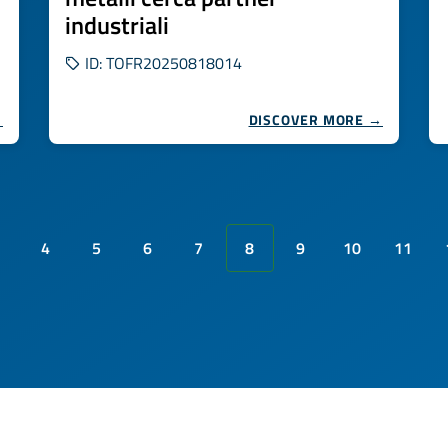
industriali
ID: TOFR20250818014
→
DISCOVER MORE →
4
5
6
7
8
9
10
11