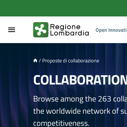
NTENUTO PRINCIPALE
Open Innovat
/
Proposte di collaborazione
COLLABORATIO
Browse among the 263 coll
the worldwide network of sup
competitiveness.