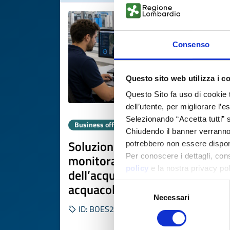
Consenso
Questo sito web utilizza i c
Questo Sito fa uso di cookie 
dell’utente, per migliorare l’
Selezionando “Accetta tutti” s
Business offer
Chiudendo il banner verranno u
Soluzioni digitali e IoT per
potrebbero non essere disponi
monitoraggio qualità
Per conoscere i dettagli, con
policy
e la nostra privacy po
dell’acqua e gestione
acquacoltura
Selezione
Necessari
del
ID: BOES20260618009
consenso