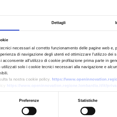
Dettagli
ookie
tecnici necessari al corretto funzionamento delle pagine web e, 
esperienza di navigazione degli utenti ed ottimizzare l’utilizzo dei
i acconsente all’utilizzo di cookie profilazione prima parte in gene
Business offer
tilizzati solo i cookie tecnici necessari alla navigazione e alcun
Cooperazione nel turismo
bili.
medico
sulta la nostra cookie policy.
https://www.openinnovation.region
licy
https://www.openinnovation.regione.lombardia.it/it/priva
ID: BOPL20260629008
Preferenze
Statistiche