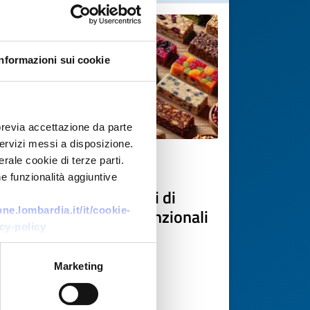
Informazioni sui cookie
previa accettazione da parte
 servizi messi a disposizione.
rale cookie di terze parti.
Business offer
e funzionalità aggiuntive
Produzione conto terzi di
miscele proteiche e funzionali
e.lombardia.it/it/cookie-
cy-policy
in polvere
ID: BOLV20260629006
Marketing