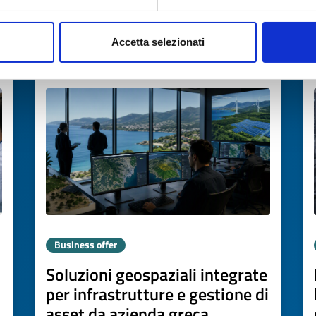
→
DISCOVER MORE →
Accetta selezionati
Expires on
05 agosto 2027
Business offer
Soluzioni geospaziali integrate
per infrastrutture e gestione di
asset da azienda greca