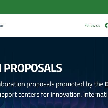
ion
Follow us
N PROPOSALS
aboration proposals promoted by the
E
port centers for innovation, internati