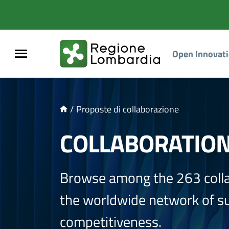
NTENUTO PRINCIPALE
Open Innovat
/
Proposte di collaborazione
COLLABORATIO
Browse among the 263 coll
the worldwide network of sup
competitiveness.