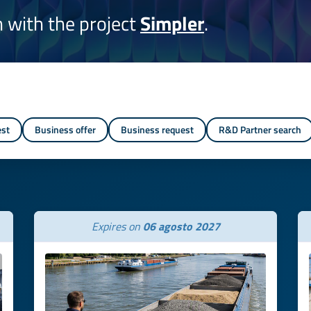
on with the project
Simpler
.
est
Business offer
Business request
R&D Partner search
Expires on
06 agosto 2027