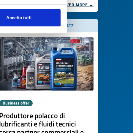
DISCOVER MORE →
Accetta tutti
Expires on
20 marzo 2027
Business offer
Produttore polacco di
lubrificanti e fluidi tecnici
cerca partner commerciali e