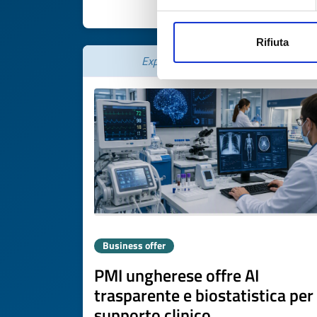
DISCOVER MORE 
Rifiuta
Expires on
06 agosto 2027
Business offer
PMI ungherese offre AI
trasparente e biostatistica per
supporto clinico