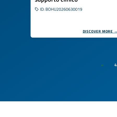
ID: BOHU20260630019
DISCOVER MORE 
4
«