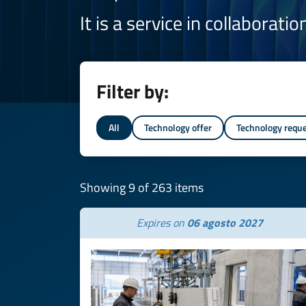
It is a service in collaborati
Filter by:
All
Technology offer
Technology requ
Showing 9 of 263 items
Expires on
06 agosto 2027