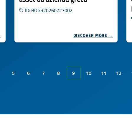
ID: BOGR20260727002
→
DISCOVER MORE →
5
6
7
8
9
10
11
12