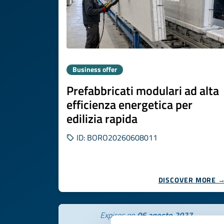
Business offer
Prefabbricati modulari ad alta
efficienza energetica per
edilizia rapida
ID: BORO20260608011
DISCOVER MORE 
Expires on
06 agosto 2027