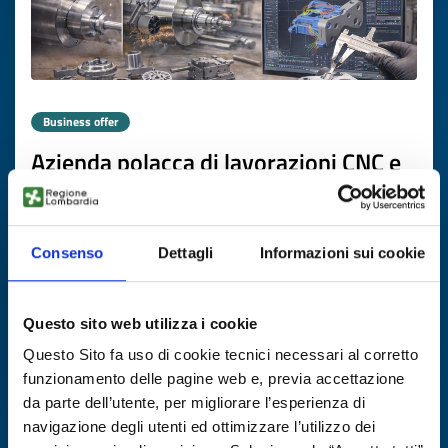
Business offer
Azienda polacca di lavorazioni CNC e
utensileria cerca partner industriali
ID: BOPL20251124010
Consenso
Dettagli
Informazioni sui cookie
DISCOVER MORE →
Questo sito web utilizza i cookie
Expires on
26 febbraio 2027
Questo Sito fa uso di cookie tecnici necessari al corretto
funzionamento delle pagine web e, previa accettazione
da parte dell’utente, per migliorare l’esperienza di
navigazione degli utenti ed ottimizzare l’utilizzo dei