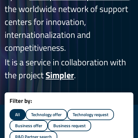
the worldwide network of support
centers for innovation,
internationalization and
competitiveness.
It is a service in collaboration with
the project
Simpler
.
Filter by:
All
Technology offer
Technology request
Business offer
Business request
R&D Partner search