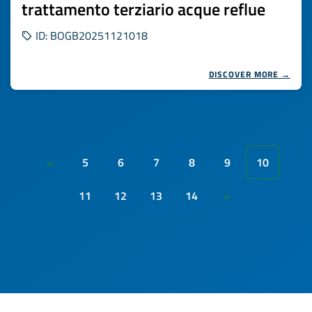
trattamento terziario acque reflue
ID: BOGB20251121018
DISCOVER MORE →
5
6
7
8
9
10
«
11
12
13
14
»