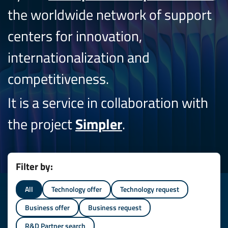
the worldwide network of support
centers for innovation,
internationalization and
competitiveness.
It is a service in collaboration with
the project
Simpler
.
Filter by:
All
Technology offer
Technology request
Business offer
Business request
R&D Partner search