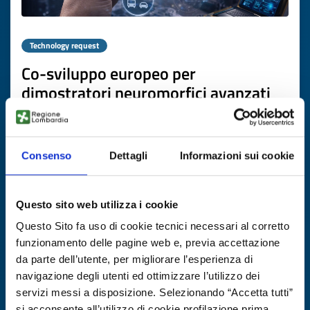
Technology request
Co-sviluppo europeo per
dimostratori neuromorfici avanzati
ID: TRNL20251104009
Consenso
Dettagli
Informazioni sui cookie
DISCOVER MORE →
Expires on
22 dicembre 2026
Questo sito web utilizza i cookie
Questo Sito fa uso di cookie tecnici necessari al corretto
funzionamento delle pagine web e, previa accettazione
da parte dell’utente, per migliorare l’esperienza di
navigazione degli utenti ed ottimizzare l’utilizzo dei
servizi messi a disposizione. Selezionando “Accetta tutti”
si acconsente all’utilizzo di cookie profilazione prima