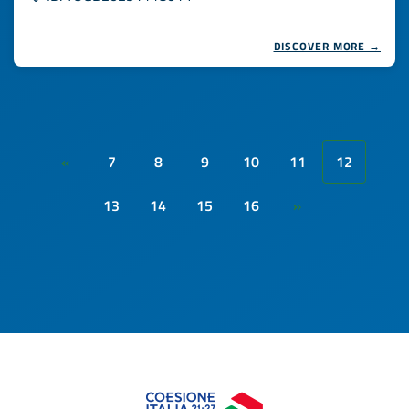
DISCOVER MORE →
7
8
9
10
11
12
«
13
14
15
16
»