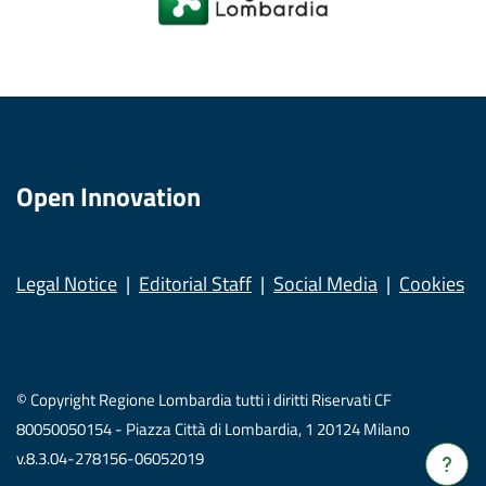
Open Innovation
Legal Notice
Editorial Staff
Social Media
Cookies
© Copyright Regione Lombardia tutti i diritti Riservati CF
80050050154 - Piazza Città di Lombardia, 1 20124 Milano
v.8.3.04-278156-06052019
Verrà