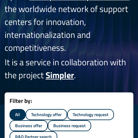
the worldwide network of support
centers for innovation,
internationalization and
competitiveness.
It is a service in collaboration with
the project
Simpler
.
Filter by:
All
Technology offer
Technology request
Business offer
Business request
R&D Partner search