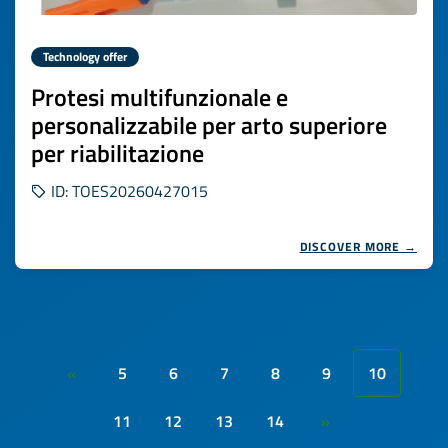
Technology offer
Protesi multifunzionale e
personalizzabile per arto superiore
per riabilitazione
ID: TOES20260427015
DISCOVER MORE →
5
6
7
8
9
10
«
11
12
13
14
»