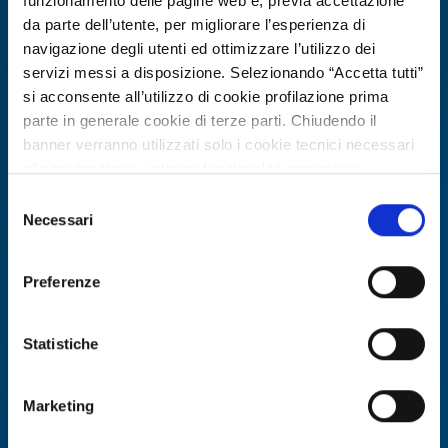
funzionamento delle pagine web e, previa accettazione
da parte dell’utente, per migliorare l’esperienza di
navigazione degli utenti ed ottimizzare l’utilizzo dei
servizi messi a disposizione. Selezionando “Accetta tutti”
si acconsente all’utilizzo di cookie profilazione prima
parte in generale cookie di terze parti. Chiudendo il
banner verranno utilizzati solo i cookie tecnici necessari
alla navigazione e alcune funzionalità aggiuntive
potrebbero non essere disponibili.
Selezione
Per conoscere i dettagli, consulta la nostra cookie policy.
Necessari
Technology offer
del
https://www.openinnovation.regione.lombardia.it/it/co
consenso
Software tedesco per ottimizzazione
okie-policy
e la nostra privacy policy
energetica multi-asset nell'industria
Preferenze
https://www.openinnovation.regione.lombardia.it/it/pr
cerca partner
ivacy-policy
Statistiche
ID: TODE20260327008
Marketing
DISCOVER MORE →