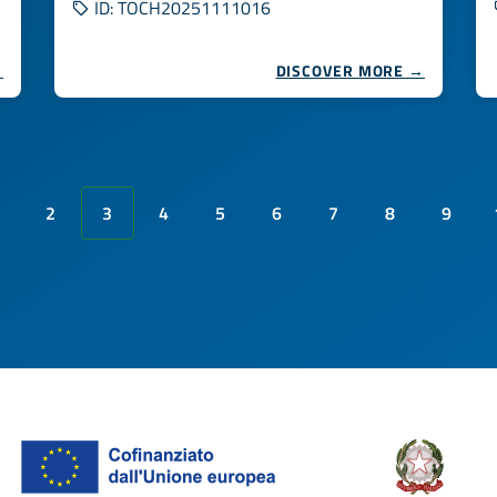
ID: TOCH20251111016
→
DISCOVER MORE →
2
3
4
5
6
7
8
9