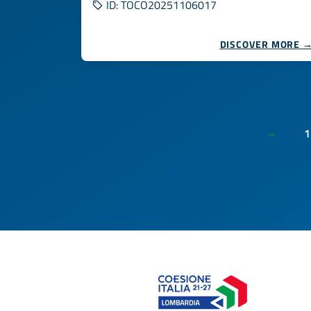
ID: TOCO20251106017
DISCOVER MORE 
1
«