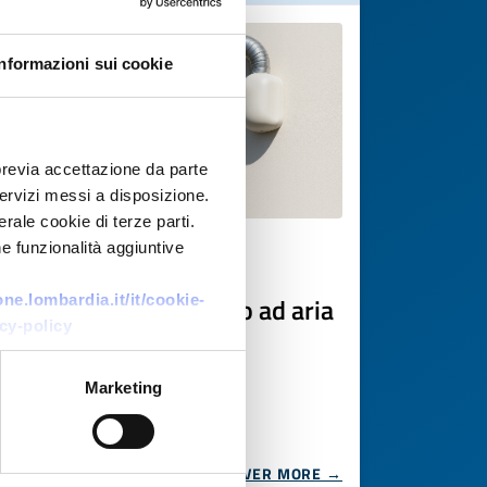
Informazioni sui cookie
previa accettazione da parte
 servizi messi a disposizione.
rale cookie di terze parti.
e funzionalità aggiuntive
Technology offer
Sistema solare termico ad aria
e.lombardia.it/it/cookie-
cy-policy
ad alta efficienza
ID: TODE20251111008
Marketing
DISCOVER MORE →