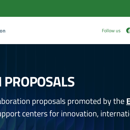
ion
Follow us
N PROPOSALS
aboration proposals promoted by the
E
port centers for innovation, internati