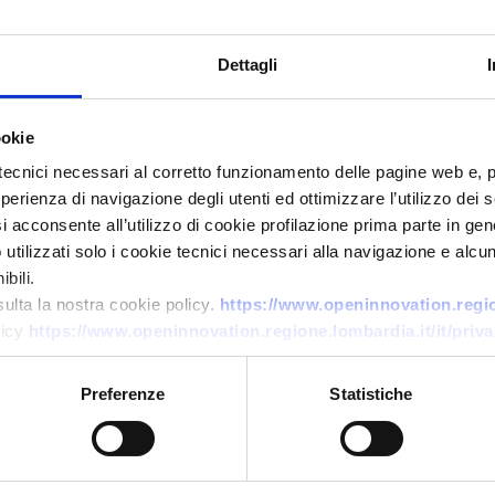
Dettagli
ookie
tecnici necessari al corretto funzionamento delle pagine web e, 
esperienza di navigazione degli utenti ed ottimizzare l’utilizzo dei
i acconsente all’utilizzo di cookie profilazione prima parte in gene
tilizzati solo i cookie tecnici necessari alla navigazione e alcun
Technology offer
bili.
Compressione compatta e
sulta la nostra cookie policy.
https://www.openinnovation.region
licy
https://www.openinnovation.regione.lombardia.it/it/priva
stoccaggio leggero di idrogeno
per mobilità e industria
Preferenze
Statistiche
ID: TOES20251022003
→
DISCOVER MORE →