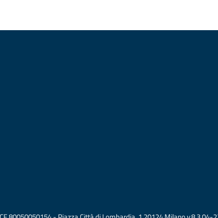
vati CF 80050050154 - Piazza Città di Lombardia, 1 20124 Milano v.8.3.