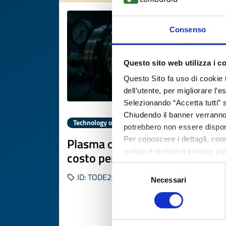
Consenso
Questo sito web utilizza i c
Questo Sito fa uso di cookie 
dell’utente, per migliorare l’
Selezionando “Accetta tutti” s
Chiudendo il banner verranno u
Technology offer
potrebbero non essere disponi
Plasma omogeneo a basso
Per conoscere i dettagli, con
policy
e la nostra privacy po
costo per semiconduttori
Selezione
ID: TODE20250822010
Necessari
del
consenso
DISCOVER MORE 