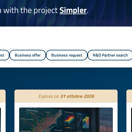
on with the project
Simpler
.
est
Business offer
Business request
R&D Partner search
Expires on
31 ottobre 2026