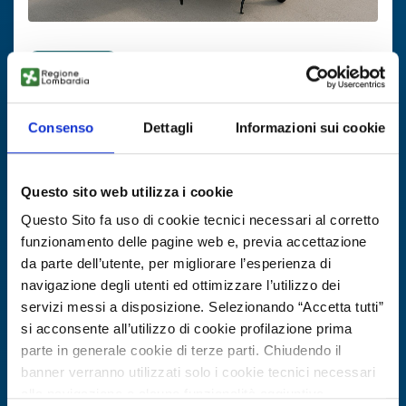
Business offer
Droni VTOL e cargo dalla Turchia
Consenso
Dettagli
Informazioni sui cookie
ID: BOTR20250603011
DISCOVER MORE →
Questo sito web utilizza i cookie
Questo Sito fa uso di cookie tecnici necessari al corretto
Expires on
25 agosto 2026
funzionamento delle pagine web e, previa accettazione
da parte dell’utente, per migliorare l’esperienza di
navigazione degli utenti ed ottimizzare l’utilizzo dei
servizi messi a disposizione. Selezionando “Accetta tutti”
si acconsente all’utilizzo di cookie profilazione prima
parte in generale cookie di terze parti. Chiudendo il
banner verranno utilizzati solo i cookie tecnici necessari
alla navigazione e alcune funzionalità aggiuntive