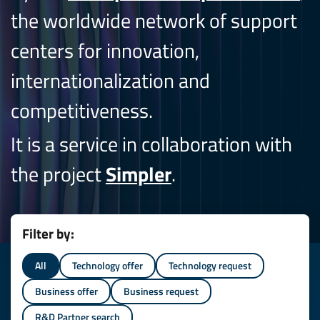
the worldwide network of support
centers for innovation,
internationalization and
competitiveness.
It is a service in collaboration with
the project
Simpler
.
Filter by:
All
Technology offer
Technology request
Business offer
Business request
R&D Partner search