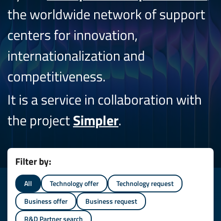
the worldwide network of support
centers for innovation,
internationalization and
competitiveness.
It is a service in collaboration with
the project
Simpler
.
Filter by:
All
Technology offer
Technology request
Business offer
Business request
R&D Partner search