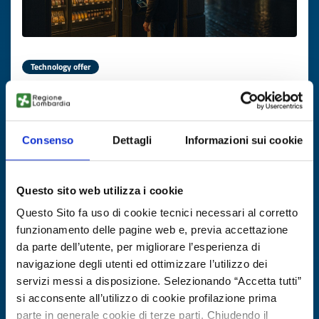
Technology offer
Tecnologia per negozi non presidiati
h24
Consenso
Dettagli
Informazioni sui cookie
ID: TOCZ20250821003
DISCOVER MORE →
Questo sito web utilizza i cookie
Questo Sito fa uso di cookie tecnici necessari al corretto
Expires on
29 ottobre 2026
funzionamento delle pagine web e, previa accettazione
da parte dell’utente, per migliorare l’esperienza di
navigazione degli utenti ed ottimizzare l’utilizzo dei
servizi messi a disposizione. Selezionando “Accetta tutti”
si acconsente all’utilizzo di cookie profilazione prima
parte in generale cookie di terze parti. Chiudendo il