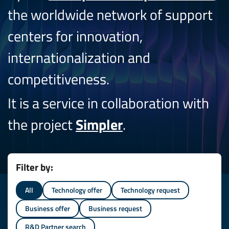
the worldwide network of support
centers for innovation,
internationalization and
competitiveness.
It is a service in collaboration with
the project
Simpler
.
Filter by:
All
Technology offer
Technology request
Business offer
Business request
R&D Partner search