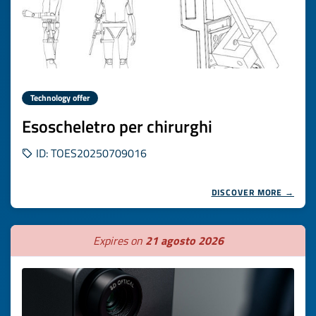
Technology offer
Esoscheletro per chirurghi
ID: TOES20250709016
DISCOVER MORE →
Expires on
21 agosto 2026