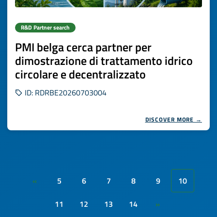
R&D Partner search
PMI belga cerca partner per
dimostrazione di trattamento idrico
circolare e decentralizzato
ID: RDRBE20260703004
DISCOVER MORE →
5
6
7
8
9
10
«
11
12
13
14
»