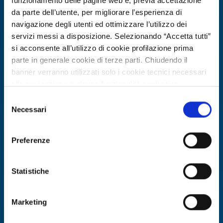
funzionamento delle pagine web e, previa accettazione
da parte dell’utente, per migliorare l’esperienza di
navigazione degli utenti ed ottimizzare l’utilizzo dei
servizi messi a disposizione. Selezionando “Accetta tutti”
si acconsente all’utilizzo di cookie profilazione prima
parte in generale cookie di terze parti. Chiudendo il
banner verranno utilizzati solo i cookie tecnici necessari
alla navigazione e alcune funzionalità aggiuntive
potrebbero non essere disponibili.
Selezione
Per conoscere i dettagli, consulta la nostra cookie policy.
Necessari
Business request
del
https://www.openinnovation.regione.lombardia.it/it/co
consenso
Biotech tedesca cerca fornitori di
okie-policy
e la nostra privacy policy
acidi organici bio-based vegani per
Preferenze
https://www.openinnovation.regione.lombardia.it/it/pr
cosmetica
ivacy-policy
Statistiche
ID: BRDE20260508023
Marketing
DISCOVER MORE →