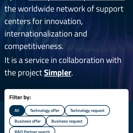
the worldwide network of support
centers for innovation,
internationalization and
competitiveness.
It is a service in collaboration with
the project
Simpler
.
Filter by:
All
Technology offer
Technology request
Business offer
Business request
R&D Partner search