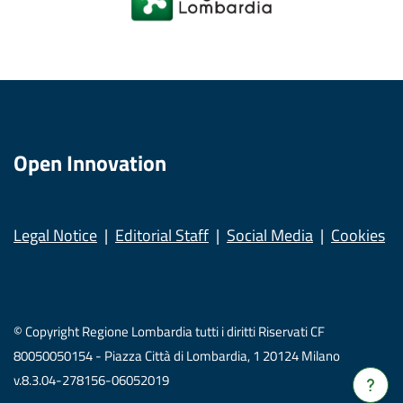
Open Innovation
Legal Notice
Editorial Staff
Social Media
Cookies
© Copyright Regione Lombardia tutti i diritti Riservati CF
80050050154 - Piazza Città di Lombardia, 1 20124 Milano
v.8.3.04-278156-06052019
Verrà