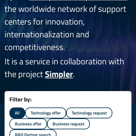
the worldwide network of support
centers for innovation,
internationalization and
competitiveness.
It is a service in collaboration with
the project
Simpler
.
Filter by:
All
Technology offer
Technology request
Business offer
Business request
R&D Partner search