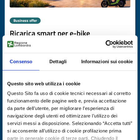
Business offer
Ricarica smart per e-bike
ID: BOSK20251119021STEP
Consenso
Dettagli
Informazioni sui cookie
DISCOVER MORE →
Expires on
25 agosto 2026
Questo sito web utilizza i cookie
Questo Sito fa uso di cookie tecnici necessari al corretto
funzionamento delle pagine web e, previa accettazione
da parte dell’utente, per migliorare l’esperienza di
navigazione degli utenti ed ottimizzare l’utilizzo dei
servizi messi a disposizione. Selezionando “Accetta tutti”
si acconsente all’utilizzo di cookie profilazione prima
parte in generale cookie di terze parti. Chiudendo il