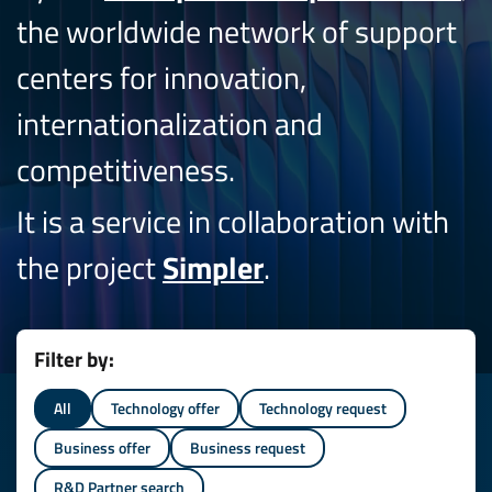
the worldwide network of support
centers for innovation,
internationalization and
competitiveness.
It is a service in collaboration with
the project
Simpler
.
Filter by:
All
Technology offer
Technology request
Business offer
Business request
R&D Partner search