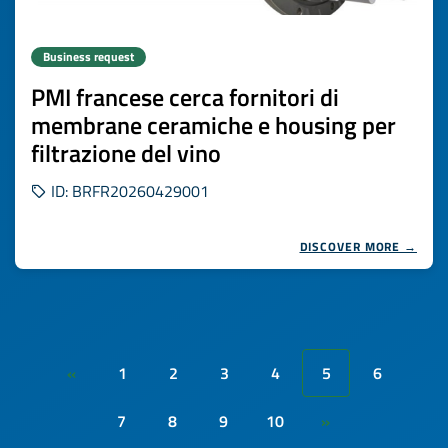
Business request
PMI francese cerca fornitori di
membrane ceramiche e housing per
filtrazione del vino
ID: BRFR20260429001
DISCOVER MORE →
1
2
3
4
5
6
«
7
8
9
10
»