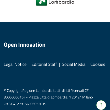
Open Innovation
Legal Notice
Editorial Staff
Social Media
Cookies
© Copyright Regione Lombardia tutti i diritti Riservati CF
80050050154 - Piazza Città di Lombardia, 1 20124 Milano
v.8.3.04-278156-06052019
Verrà