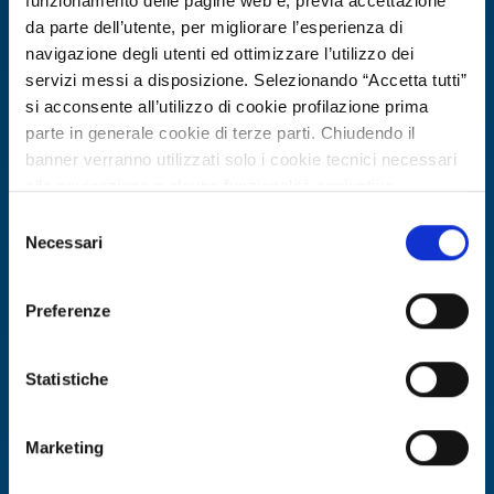
funzionamento delle pagine web e, previa accettazione
da parte dell’utente, per migliorare l’esperienza di
navigazione degli utenti ed ottimizzare l’utilizzo dei
servizi messi a disposizione. Selezionando “Accetta tutti”
si acconsente all’utilizzo di cookie profilazione prima
parte in generale cookie di terze parti. Chiudendo il
banner verranno utilizzati solo i cookie tecnici necessari
alla navigazione e alcune funzionalità aggiuntive
potrebbero non essere disponibili.
Selezione
Per conoscere i dettagli, consulta la nostra cookie policy.
Necessari
Technology offer
del
https://www.openinnovation.regione.lombardia.it/it/co
consenso
Protesi multifunzionale e
okie-policy
e la nostra privacy policy
personalizzabile per arto superiore
Preferenze
https://www.openinnovation.regione.lombardia.it/it/pr
per riabilitazione
ivacy-policy
Statistiche
ID: TOES20260427015
Marketing
DISCOVER MORE →