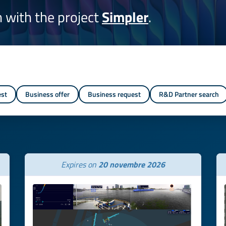
on with the project
Simpler
.
est
Business offer
Business request
R&D Partner search
Expires on
20 novembre 2026