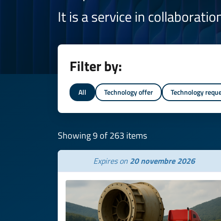
It is a service in collaborati
Filter by:
All
Technology offer
Technology requ
Showing 9 of 263 items
Expires on
20 novembre 2026