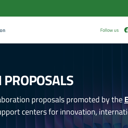
ion
Follow us
N PROPOSALS
aboration proposals promoted by the
E
port centers for innovation, internati