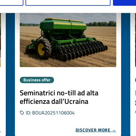
Expires on
21 novembre 2026
Business offer
Seminatrici no-till ad alta
efficienza dall’Ucraina
ID: BOUA20251106004
→
DISCOVER MORE →