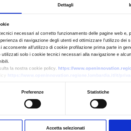
Dettagli
ookie
tecnici necessari al corretto funzionamento delle pagine web e, 
esperienza di navigazione degli utenti ed ottimizzare l’utilizzo dei
i acconsente all’utilizzo di cookie profilazione prima parte in gene
tilizzati solo i cookie tecnici necessari alla navigazione e alcun
bili.
Business request
sulta la nostra cookie policy.
https://www.openinnovation.region
Tecnologie avanzate per
licy
https://www.openinnovation.regione.lombardia.it/it/priva
lavorazione miele
Preferenze
Statistiche
ID: BRBG20251107009
→
DISCOVER MORE →
Accetta selezionati