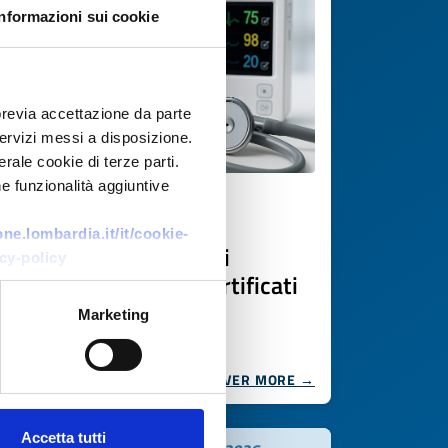
Informazioni sui cookie
previa accettazione da parte
 servizi messi a disposizione.
rale cookie di terze parti.
e funzionalità aggiuntive
Business request
e.lombardia.it/it/cookie-
Produzione conto terzi
cy-policy
dispositivi medicali certificati
Marketing
ID: BRDE20251111025
DISCOVER MORE →
Accetta tutti