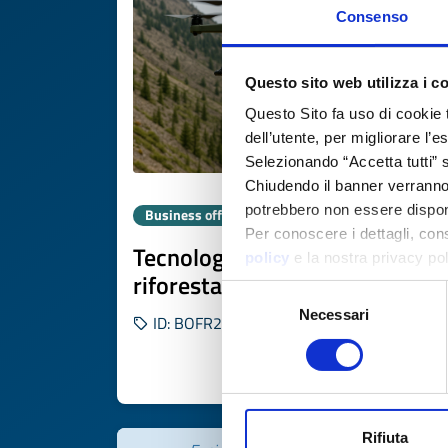
Consenso
Questo sito web utilizza i c
Questo Sito fa uso di cookie 
dell’utente, per migliorare l’
Selezionando “Accetta tutti” s
Chiudendo il banner verranno u
potrebbero non essere disponi
Business offer
Per conoscere i dettagli, con
Tecnologia francese di
policy
e la nostra privacy po
riforestazione con droni
Selezione
Necessari
del
ID: BOFR20251105022
consenso
DISCOVER MORE 
Rifiuta