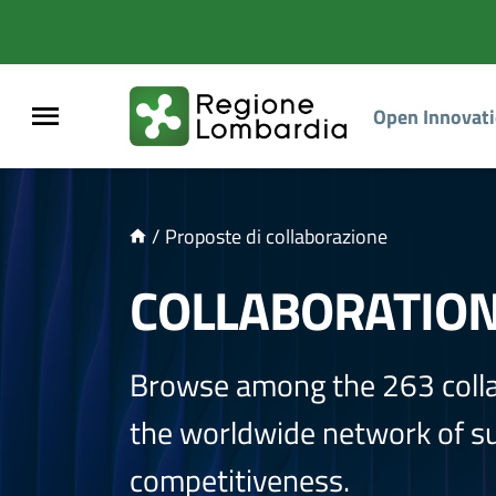
NTENUTO PRINCIPALE
Open Innovat
/
Proposte di collaborazione
COLLABORATIO
Browse among the 263 coll
the worldwide network of sup
competitiveness.