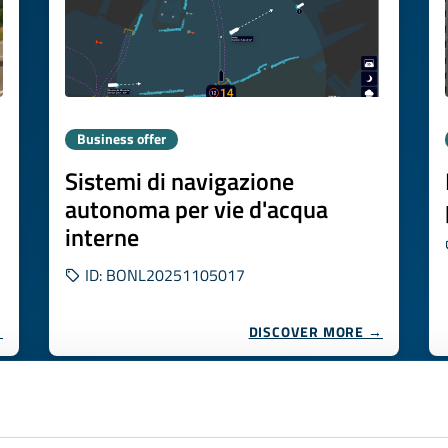
Business offer
Sistemi di navigazione
autonoma per vie d'acqua
interne
ID: BONL20251105017
→
DISCOVER MORE →
Expires on
20 novembre 2026