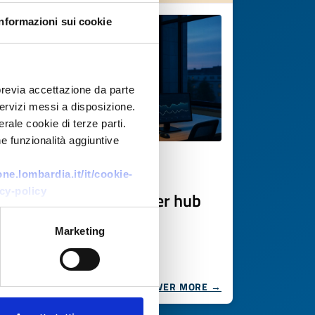
Informazioni sui cookie
previa accettazione da parte
 servizi messi a disposizione.
rale cookie di terze parti.
e funzionalità aggiuntive
Technology offer
e.lombardia.it/it/cookie-
cy-policy
Piattaforma digitale per hub
energetici
Marketing
ID: TOES20250805017
DISCOVER MORE →