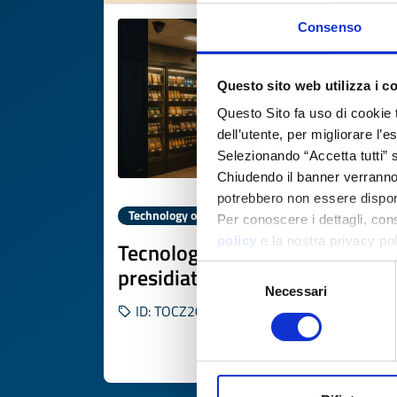
Consenso
Questo sito web utilizza i c
Questo Sito fa uso di cookie 
dell’utente, per migliorare l’
Selezionando “Accetta tutti” s
Chiudendo il banner verranno u
potrebbero non essere disponi
Technology offer
Per conoscere i dettagli, con
policy
e la nostra privacy po
Tecnologia per negozi non
presidiati h24
Selezione
Necessari
del
ID: TOCZ20250821003
consenso
DISCOVER MORE 