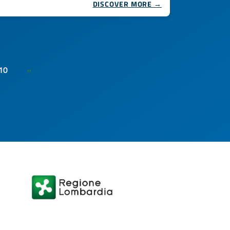
DISCOVER MORE →
10
»