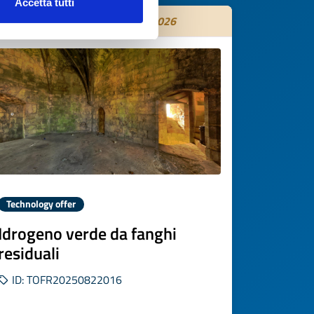
Accetta tutti
Expires on
31 ottobre 2026
Technology offer
Idrogeno verde da fanghi
residuali
ID: TOFR20250822016