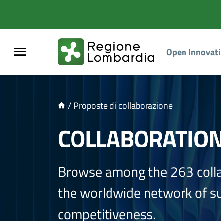
NTENUTO PRINCIPALE
Open Innovat
/
Proposte di collaborazione
COLLABORATIO
Browse among the 263 coll
the worldwide network of sup
competitiveness.