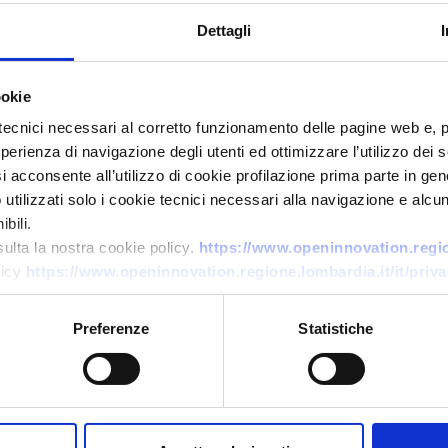
Dettagli
ookie
tecnici necessari al corretto funzionamento delle pagine web e, 
esperienza di navigazione degli utenti ed ottimizzare l’utilizzo dei
i acconsente all’utilizzo di cookie profilazione prima parte in gene
tilizzati solo i cookie tecnici necessari alla navigazione e alcun
bili.
Technology offer
sulta la nostra cookie policy.
https://www.openinnovation.region
licy
https://www.openinnovation.regione.lombardia.it/it/priva
Nanomateriali per produzione
di idrogeno verde
Preferenze
Statistiche
ID: TODE20250731010
→
DISCOVER MORE →