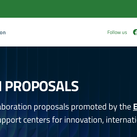
ion
Follow us
N PROPOSALS
aboration proposals promoted by the
E
port centers for innovation, internati