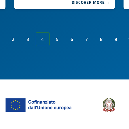
→
DISCOVER MORE →
2
3
4
5
6
7
8
9