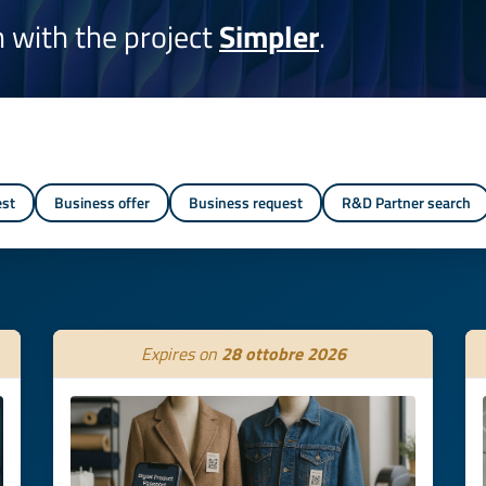
on with the project
Simpler
.
est
Business offer
Business request
R&D Partner search
Expires on
28 ottobre 2026