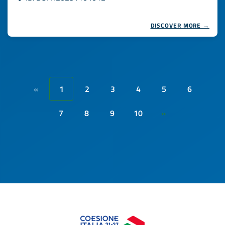
DISCOVER MORE →
1
2
3
4
5
6
«
7
8
9
10
»