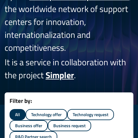
the worldwide network of support
centers for innovation,
internationalization and
competitiveness.
It is a service in collaboration with
the project
Simpler
.
Filter by:
All
Technology offer
Technology request
Business offer
Business request
R&D Partner search