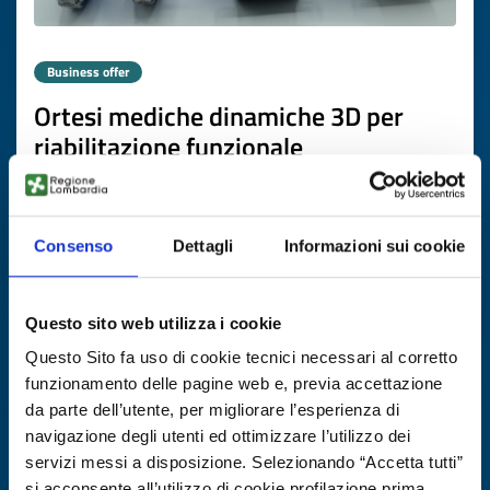
Business offer
Ortesi mediche dinamiche 3D per
riabilitazione funzionale
ID: BODE20251111015
Consenso
Dettagli
Informazioni sui cookie
DISCOVER MORE →
Expires on
05 novembre 2026
Questo sito web utilizza i cookie
Questo Sito fa uso di cookie tecnici necessari al corretto
funzionamento delle pagine web e, previa accettazione
da parte dell’utente, per migliorare l’esperienza di
navigazione degli utenti ed ottimizzare l’utilizzo dei
servizi messi a disposizione. Selezionando “Accetta tutti”
si acconsente all’utilizzo di cookie profilazione prima