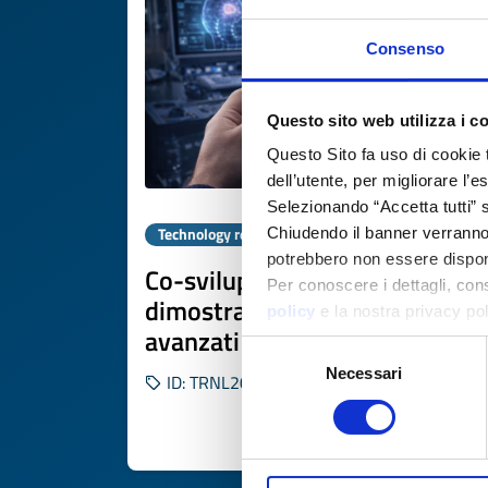
Consenso
Questo sito web utilizza i c
Questo Sito fa uso di cookie 
dell’utente, per migliorare l’
Selezionando “Accetta tutti” s
Technology request
Chiudendo il banner verranno u
potrebbero non essere disponi
Co-sviluppo europeo per
Per conoscere i dettagli, con
dimostratori neuromorfici
policy
e la nostra privacy po
avanzati
Selezione
Necessari
del
ID: TRNL20251104009
consenso
DISCOVER MORE 