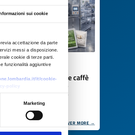
Informazioni sui cookie
previa accettazione da parte
 servizi messi a disposizione.
rale cookie di terze parti.
Technology request
e funzionalità aggiuntive
Azienda francese di tè e caffè
e.lombardia.it/it/cookie-
cerca linea per bustine
cy-policy
piramidali e imbustate
Marketing
ID: TRFR20251121008
DISCOVER MORE →