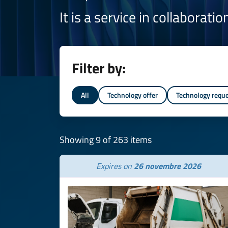
It is a service in collaborati
Filter by:
All
Technology offer
Technology requ
Showing 9 of 263 items
Expires on
26 novembre 2026