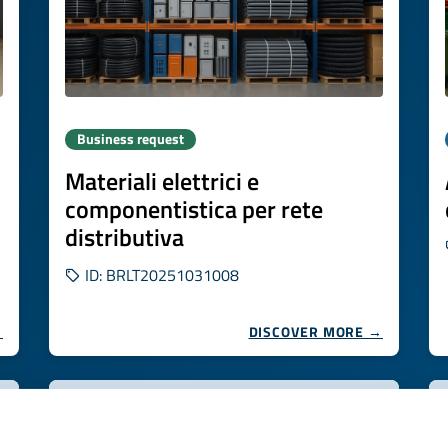
Business request
Materiali elettrici e
n
componentistica per rete
distributiva
ID: BRLT20251031008
→
DISCOVER MORE →
Expires on
22 dicembre 2026