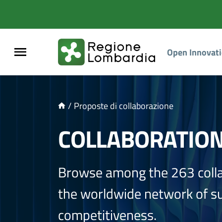
NTENUTO PRINCIPALE
Open Innovat
/
Proposte di collaborazione
COLLABORATIO
Browse among the 263 coll
the worldwide network of sup
competitiveness.