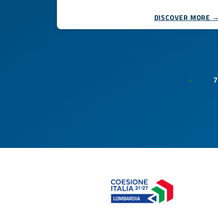
DISCOVER MORE 
7
«