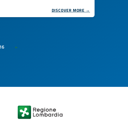
DISCOVER MORE →
16
»