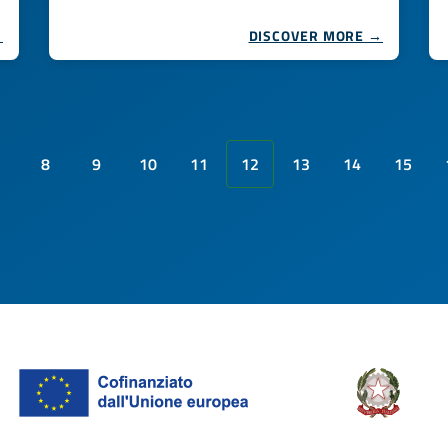
→
DISCOVER MORE →
8
9
10
11
12
13
14
15