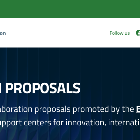
ion
Follow us
N PROPOSALS
aboration proposals promoted by the
E
port centers for innovation, internati