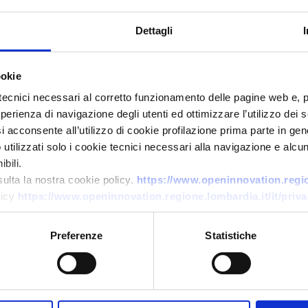
Dettagli
ookie
tecnici necessari al corretto funzionamento delle pagine web e, 
esperienza di navigazione degli utenti ed ottimizzare l’utilizzo dei
i acconsente all’utilizzo di cookie profilazione prima parte in gene
Technology request
tilizzati solo i cookie tecnici necessari alla navigazione e alcun
bili.
PMI UK cerca partner per
sulta la nostra cookie policy.
https://www.openinnovation.region
estinguenti ad alta efficienza
licy
https://www.openinnovation.regione.lombardia.it/it/priva
per droni antincendio
Preferenze
Statistiche
ID: TRGB2025TRGB202511180271118027
→
DISCOVER MORE →