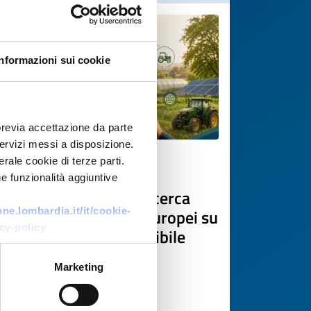
Informazioni sui cookie
previa accettazione da parte
 servizi messi a disposizione.
rale cookie di terze parti.
Technology offer
e funzionalità aggiuntive
Associazione rumena cerca
partner per progetti europei su
e.lombardia.it/it/cookie-
cy-policy
sviluppo rurale sostenibile
ID: TORO20260706007
Marketing