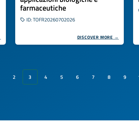
farmaceutiche
ID: TOFR20260702026
→
DISCOVER MORE →
2
3
4
5
6
7
8
9