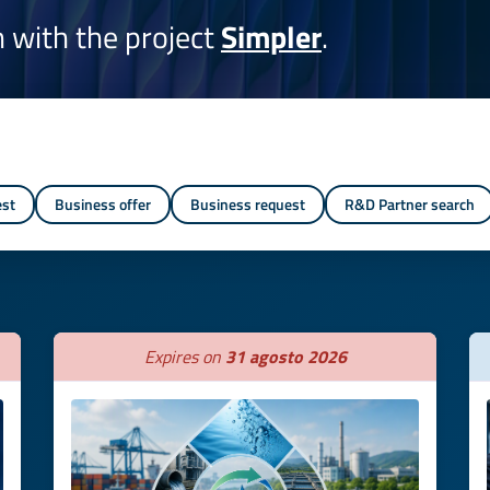
on with the project
Simpler
.
est
Business offer
Business request
R&D Partner search
Expires on
31 agosto 2026