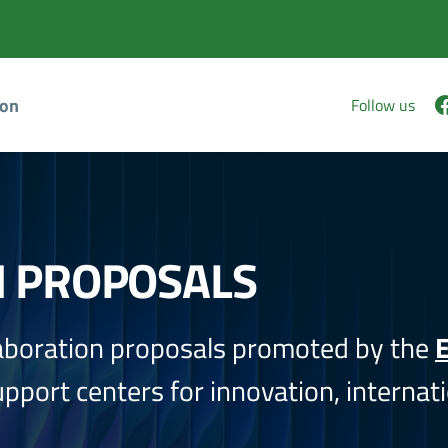
ion
Follow us
N PROPOSALS
aboration proposals promoted by the
E
port centers for innovation, internati