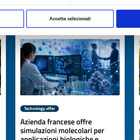
→
DISCOVER MORE →
Accetta selezionati
Expires on
17 luglio 2027
Technology offer
Azienda francese offre
simulazioni molecolari per
applicazioni biologiche e