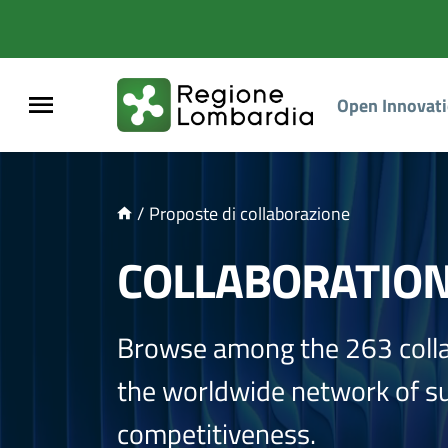
NTENUTO PRINCIPALE
Open Innovat
/
Proposte di collaborazione
COLLABORATIO
Browse among the 263 coll
the worldwide network of sup
competitiveness.