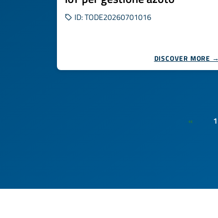
ID: TODE20260701016
DISCOVER MORE 
1
«