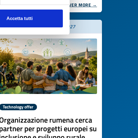
DISCOVER MORE →
Accetta tutti
Expires on
17 luglio 2027
Technology offer
Organizzazione rumena cerca
partner per progetti europei su
inclusione e sviluppo rurale