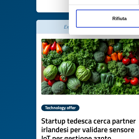
DISCOVER MORE 
Rifiuta
Expires on
17 luglio 2027
Technology offer
Startup tedesca cerca partner
irlandesi per validare sensore
IoT per gestione azoto