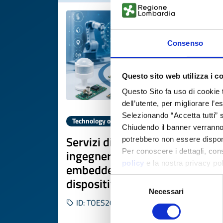
Consenso
Questo sito web utilizza i c
Questo Sito fa uso di cookie 
dell’utente, per migliorare l’
Selezionando “Accetta tutti” s
Technology offer
Chiudendo il banner verranno u
Servizi di consulenza
potrebbero non essere disponi
ingegneristica per sviluppo
Per conoscere i dettagli, con
policy
e la nostra privacy po
embedded e Edge AI su
dispositivi sensoristici
Selezione
Necessari
del
ID: TOES20260706006
consenso