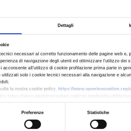
Dettagli
ookie
tecnici necessari al corretto funzionamento delle pagine web e, 
esperienza di navigazione degli utenti ed ottimizzare l’utilizzo dei
i acconsente all’utilizzo di cookie profilazione prima parte in gene
Technology offer
tilizzati solo i cookie tecnici necessari alla navigazione e alcun
Piattaforma digitale per la
bili.
gestione tesi universitarie e
sulta la nostra cookie policy.
https://www.openinnovation.region
licy
https://www.openinnovation.regione.lombardia.it/it/priva
validazione EdTech
ID: TOGR20260702024
Preferenze
Statistiche