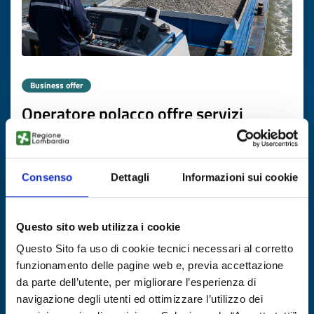
Business offer
Operatore polacco offre servizi
internazionali di trasporto fluviale
merci
Consenso
Dettagli
Informazioni sui cookie
ID: BOPL20260616009
DISCOVER MORE →
Questo sito web utilizza i cookie
Questo Sito fa uso di cookie tecnici necessari al corretto
Expires on
06 agosto 2027
funzionamento delle pagine web e, previa accettazione
da parte dell’utente, per migliorare l’esperienza di
navigazione degli utenti ed ottimizzare l’utilizzo dei