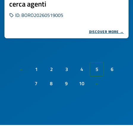
cerca agenti
ID: BORO20260519005
DISCOVER MORE →
1
2
3
4
5
6
«
7
8
9
10
»