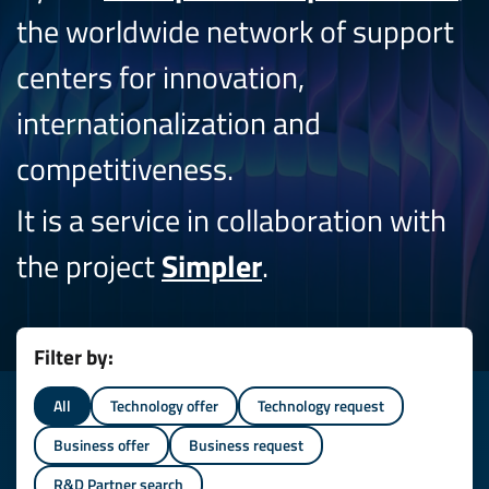
the worldwide network of support
centers for innovation,
internationalization and
competitiveness.
It is a service in collaboration with
the project
Simpler
.
Filter by:
All
Technology offer
Technology request
Business offer
Business request
R&D Partner search