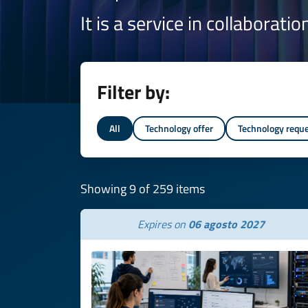
It is a service in collaborati
Filter by:
All
Technology offer
Technology requ
Showing 9 of 259 items
Expires on
06 agosto 2027