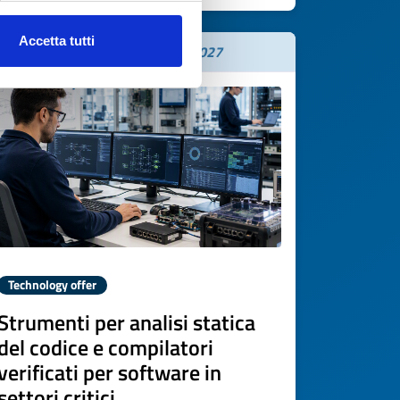
Accetta tutti
Expires on
06 agosto 2027
Technology offer
Strumenti per analisi statica
del codice e compilatori
verificati per software in
settori critici