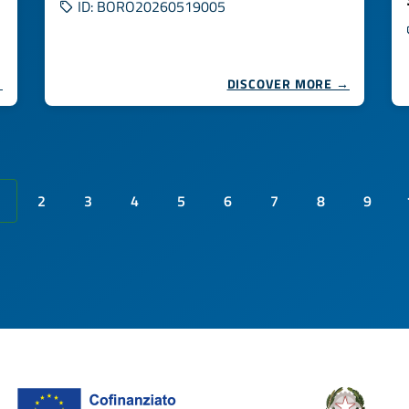
ID: BORO20260519005
→
DISCOVER MORE →
2
3
4
5
6
7
8
9