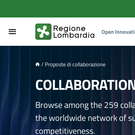
NTENUTO PRINCIPALE
Open Innovat
/
Proposte di collaborazione
COLLABORATIO
Browse among the 259 coll
the worldwide network of sup
competitiveness.