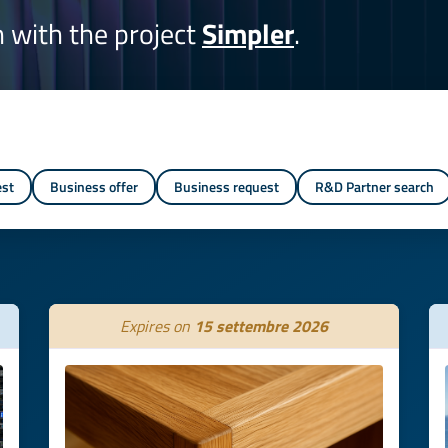
on with the project
Simpler
.
est
Business offer
Business request
R&D Partner search
Expires on
15 settembre 2026