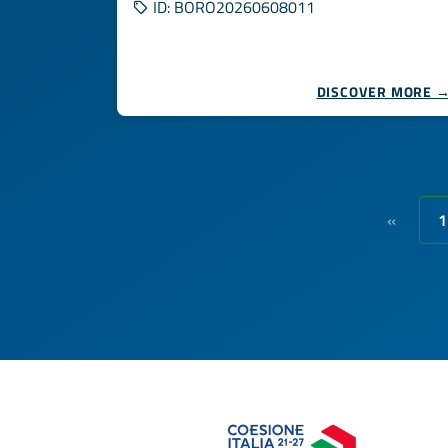
ID: BORO20260608011
DISCOVER MORE 
1
«