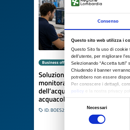
Consenso
Questo sito web utilizza i c
Questo Sito fa uso di cookie 
dell’utente, per migliorare l’
Business offer
Selezionando “Accetta tutti” s
Chiudendo il banner verranno u
Soluzioni digitali e IoT per
potrebbero non essere disponi
monitoraggio qualità
Per conoscere i dettagli, con
dell’acqua e gestione
policy
e la nostra privacy po
acquacoltura
Selezione
Necessari
del
ID: BOES20260618009
consenso
DISCOVER MORE 