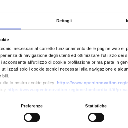
Dettagli
ookie
tecnici necessari al corretto funzionamento delle pagine web e, 
esperienza di navigazione degli utenti ed ottimizzare l’utilizzo dei
Business offer
i acconsente all’utilizzo di cookie profilazione prima parte in gene
tilizzati solo i cookie tecnici necessari alla navigazione e alcun
PMI polacca offre mezzi
bili.
galleggianti con equipaggio
sulta la nostra cookie policy.
https://www.openinnovation.region
per cantieri su infrastrutture e
licy
https://www.openinnovation.regione.lombardia.it/it/priva
vie d'acqua
Preferenze
Statistiche
ID: BOPL20260616012
→
DISCOVER MORE →