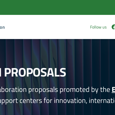
ion
Follow us
N PROPOSALS
aboration proposals promoted by the
E
port centers for innovation, internati