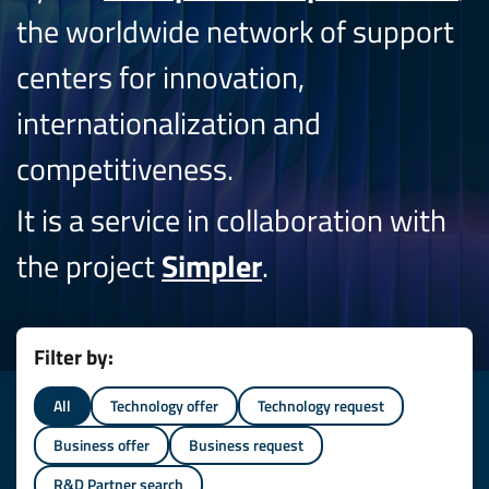
the worldwide network of support
centers for innovation,
internationalization and
competitiveness.
It is a service in collaboration with
the project
Simpler
.
Filter by:
All
Technology offer
Technology request
Business offer
Business request
R&D Partner search