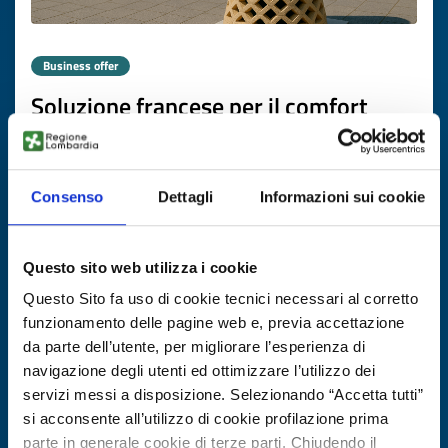
Business offer
Soluzione francese per il comfort
termico sostenibile
ID: BOFR20251104012
Consenso
Dettagli
Informazioni sui cookie
DISCOVER MORE →
Questo sito web utilizza i cookie
Expires on
20 novembre 2026
Questo Sito fa uso di cookie tecnici necessari al corretto
funzionamento delle pagine web e, previa accettazione
da parte dell’utente, per migliorare l’esperienza di
navigazione degli utenti ed ottimizzare l’utilizzo dei
servizi messi a disposizione. Selezionando “Accetta tutti”
si acconsente all’utilizzo di cookie profilazione prima
parte in generale cookie di terze parti. Chiudendo il