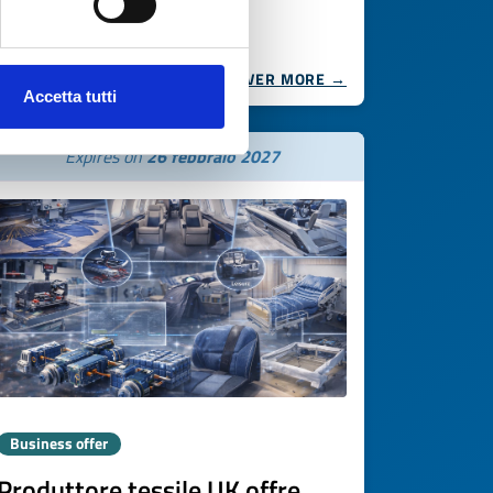
DISCOVER MORE →
Accetta tutti
Expires on
26 febbraio 2027
Business offer
Produttore tessile UK offre