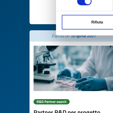
DISCOVER MORE 
Rifiuta
Expires on
10 aprile 2027
R&D Partner search
Partner R&D per progetto