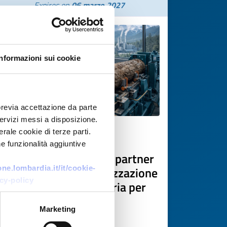
Expires on
06 marzo 2027
Informazioni sui cookie
previa accettazione da parte
 servizi messi a disposizione.
rale cookie di terze parti.
Technology request
e funzionalità aggiuntive
Azienda slovena cerca partner
tecnologici per la realizzazione
e.lombardia.it/it/cookie-
cy-policy
di una moderna segheria per
faggio
Marketing
ID: TRSI20260225015