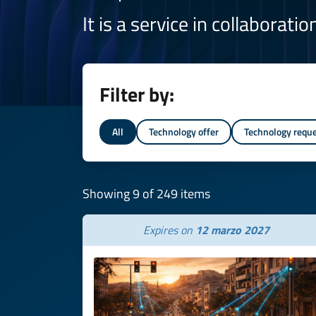
It is a service in collaborati
Filter by:
All
Technology offer
Technology requ
Showing 9 of 249 items
Expires on
12 marzo 2027