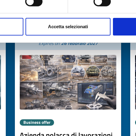
ID: TRPL20260227004
→
DISCOVER MORE →
Accetta selezionati
Expires on
26 febbraio 2027
Business offer
Azienda polacca di lavorazioni