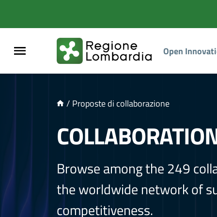
NTENUTO PRINCIPALE
Open Innovat
/
Proposte di collaborazione
COLLABORATIO
Browse among the 249 coll
the worldwide network of sup
competitiveness.