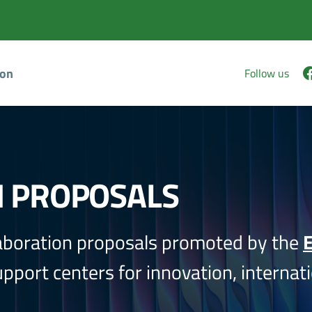
ion
Follow us
N PROPOSALS
aboration proposals promoted by the
E
port centers for innovation, internati