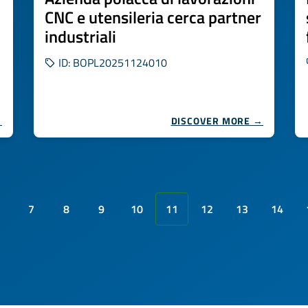
CNC e utensileria cerca partner
industriali
ID: BOPL20251124010
→
DISCOVER MORE →
7
8
9
10
11
12
13
14