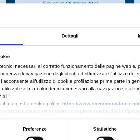
Expires on
09 marzo 2027
Dettagli
ookie
tecnici necessari al corretto funzionamento delle pagine web e, 
esperienza di navigazione degli utenti ed ottimizzare l’utilizzo dei
i acconsente all’utilizzo di cookie profilazione prima parte in gene
Technology request
tilizzati solo i cookie tecnici necessari alla navigazione e alcun
PMI polacca cerca partner R&D
bili.
per sviluppare tecnologia di
sulta la nostra cookie policy.
https://www.openinnovation.region
licy
https://www.openinnovation.regione.lombardia.it/it/priva
congelamento direzionale
vibratorio per ghiaccio
Preferenze
Statistiche
premium ad alta trasparenza