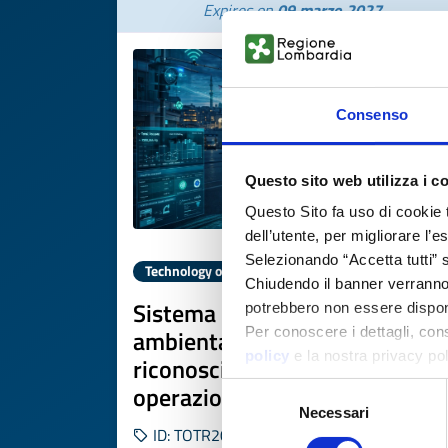
Expires on
09 marzo 2027
Consenso
Questo sito web utilizza i c
Questo Sito fa uso di cookie 
dell’utente, per migliorare l’
Selezionando “Accetta tutti” s
Technology offer
Chiudendo il banner verranno u
Sistema IA per monitoraggio
potrebbero non essere disponi
ambientale intelligente e
Per conoscere i dettagli, con
policy
e la nostra privacy po
riconoscimento rifiuti per
operazioni urbane sostenibili
Selezione
Necessari
del
ID: TOTR20260226004
consenso