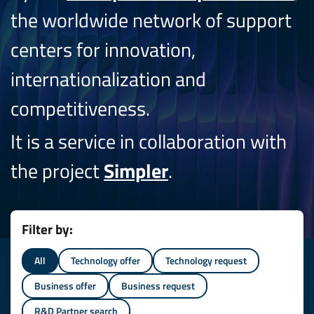
the worldwide network of support
centers for innovation,
internationalization and
competitiveness.
It is a service in collaboration with
the project
Simpler
.
Filter by:
All
Technology offer
Technology request
Business offer
Business request
R&D Partner search