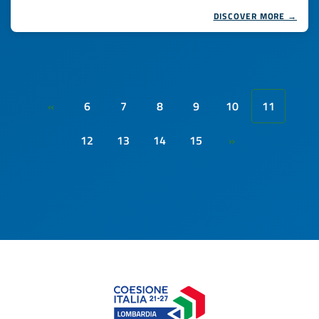
DISCOVER MORE →
6
7
8
9
10
11
«
12
13
14
15
»