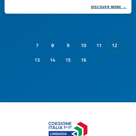
DISCOVER MORE →
7
8
9
10
11
12
«
13
14
15
16
»