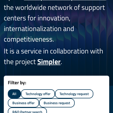
the worldwide network of support
centers for innovation,
internationalization and
competitiveness.
It is a service in collaboration with
the project
Simpler
.
Filter by:
All
Technology offer
Technology request
Business offer
Business request
R&D Partner search