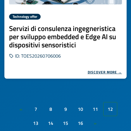
Technology offer
Servizi di consulenza ingegneristica
per sviluppo embedded e Edge AI su
dispositivi sensoristici
ID: TOES20260706006
DISCOVER MORE →
7
8
9
10
11
12
«
13
14
15
16
»