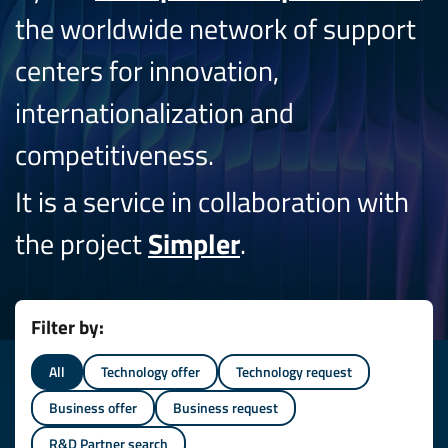
the worldwide network of support
centers for innovation,
internationalization and
competitiveness.
It is a service in collaboration with
the project
Simpler
.
Filter by:
All
Technology offer
Technology request
Business offer
Business request
R&D Partner search