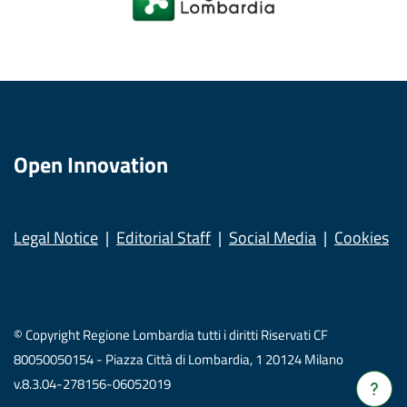
Open Innovation
Legal Notice
Editorial Staff
Social Media
Cookies
© Copyright Regione Lombardia tutti i diritti Riservati CF
80050050154 - Piazza Città di Lombardia, 1 20124 Milano
v.8.3.04-278156-06052019
Verrà