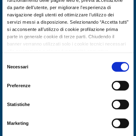
funzionamento delle pagine web e, previa accettazione
da parte dell’utente, per migliorare l’esperienza di
navigazione degli utenti ed ottimizzare l’utilizzo dei
servizi messi a disposizione. Selezionando “Accetta tutti”
si acconsente all’utilizzo di cookie profilazione prima
parte in generale cookie di terze parti. Chiudendo il
banner verranno utilizzati solo i cookie tecnici necessari
alla navigazione e alcune funzionalità aggiuntive
potrebbero non essere disponibili.
Selezione
Per conoscere i dettagli, consulta la nostra cookie policy.
Necessari
Technology offer
del
https://www.openinnovation.regione.lombardia.it/it/co
consenso
Azienda francese offre simulazioni
okie-policy
e la nostra privacy policy
molecolari per applicazioni biologiche
Preferenze
https://www.openinnovation.regione.lombardia.it/it/pr
e farmaceutiche
ivacy-policy
Statistiche
ID: TOFR20260702026
Marketing
DISCOVER MORE →