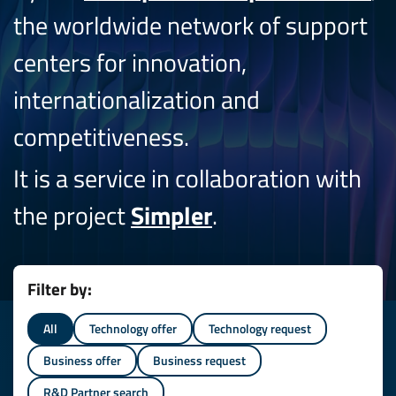
the worldwide network of support
centers for innovation,
internationalization and
competitiveness.
It is a service in collaboration with
the project
Simpler
.
Filter by:
All
Technology offer
Technology request
Business offer
Business request
R&D Partner search