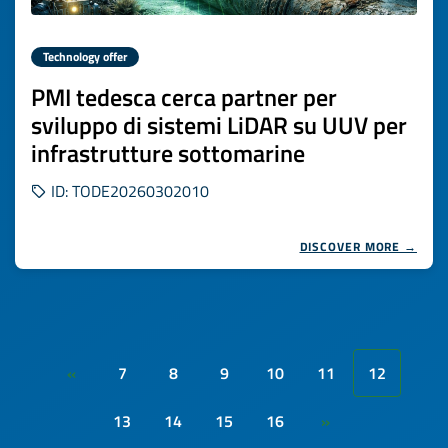
Technology offer
PMI tedesca cerca partner per
sviluppo di sistemi LiDAR su UUV per
infrastrutture sottomarine
ID: TODE20260302010
DISCOVER MORE →
7
8
9
10
11
12
«
13
14
15
16
»