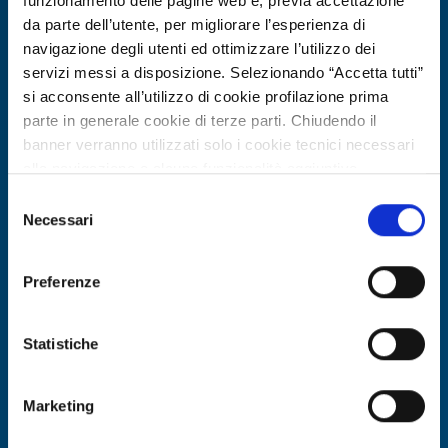
funzionamento delle pagine web e, previa accettazione
da parte dell’utente, per migliorare l’esperienza di
navigazione degli utenti ed ottimizzare l’utilizzo dei
servizi messi a disposizione. Selezionando “Accetta tutti”
si acconsente all’utilizzo di cookie profilazione prima
parte in generale cookie di terze parti. Chiudendo il
banner verranno utilizzati solo i cookie tecnici necessari
alla navigazione e alcune funzionalità aggiuntive
potrebbero non essere disponibili.
Selezione
Per conoscere i dettagli, consulta la nostra cookie policy.
Necessari
Technology offer
del
https://www.openinnovation.regione.lombardia.it/it/co
consenso
Startup tedesca offre adesivi
okie-policy
e la nostra privacy policy
sostenibili a base proteica per legno e
Preferenze
https://www.openinnovation.regione.lombardia.it/it/pr
packaging
ivacy-policy
Statistiche
ID: TODE20260331024
Marketing
DISCOVER MORE →