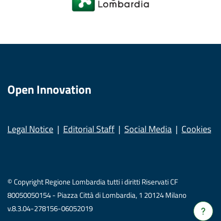
Open Innovation
Legal Notice
Editorial Staff
Social Media
Cookies
© Copyright Regione Lombardia tutti i diritti Riservati CF
80050050154 - Piazza Città di Lombardia, 1 20124 Milano
v.8.3.04-278156-06052019
Verrà