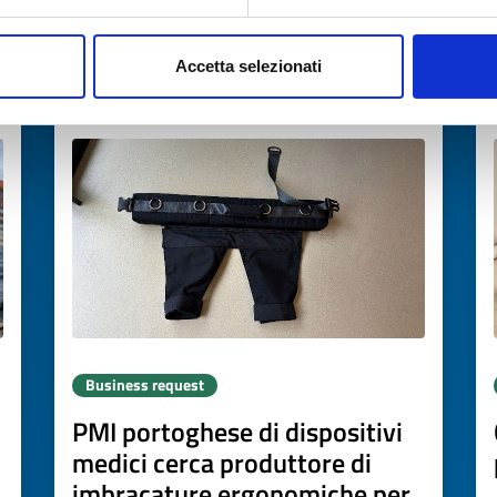
→
DISCOVER MORE →
Accetta selezionati
Expires on
03 giugno 2027
Business request
PMI portoghese di dispositivi
medici cerca produttore di
imbracature ergonomiche per