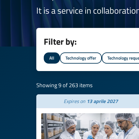
It is a service in collaborati
Filter by:
All
Technology offer
Technology requ
Showing 9 of 263 items
Expires on
13 aprile 2027