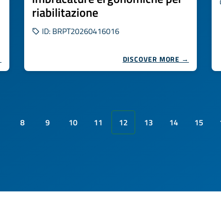
riabilitazione
ID: BRPT20260416016
→
DISCOVER MORE →
8
9
10
11
12
13
14
15