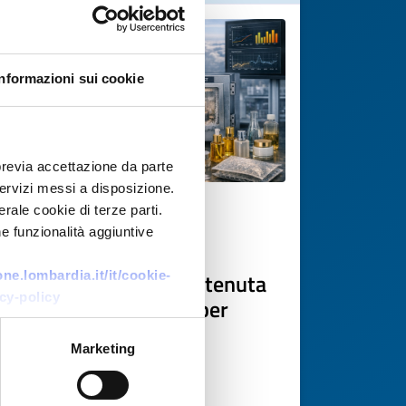
Informazioni sui cookie
previa accettazione da parte
 servizi messi a disposizione.
rale cookie di terze parti.
Business request
e funzionalità aggiuntive
Azienda polacca cerca
laboratorio per test di tenuta
e.lombardia.it/it/cookie-
cy-policy
packaging cosmetico per
trasporto aereo
Marketing
ID: BRPL20260416007