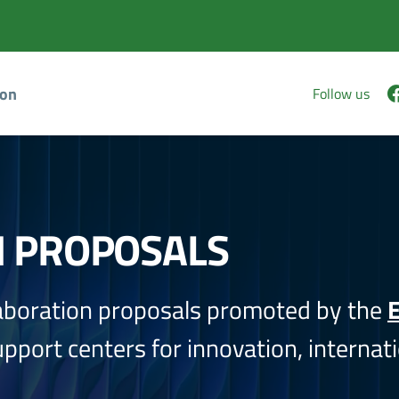
ion
Follow us
N PROPOSALS
aboration proposals promoted by the
E
port centers for innovation, internati