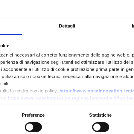
Dettagli
ookie
tecnici necessari al corretto funzionamento delle pagine web e, 
esperienza di navigazione degli utenti ed ottimizzare l’utilizzo dei
i acconsente all’utilizzo di cookie profilazione prima parte in gene
Business request
tilizzati solo i cookie tecnici necessari alla navigazione e alcun
Produttore e importatore
bili.
alimentare polacco cerca nuovi
sulta la nostra cookie policy.
https://www.openinnovation.region
licy
https://www.openinnovation.regione.lombardia.it/it/priva
fornitori di prodotti
trasformati
Preferenze
Statistiche
ID: BRPL20251120012