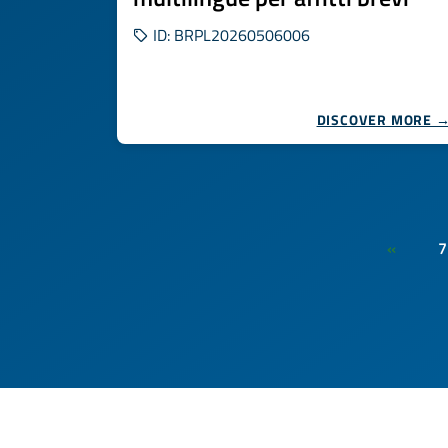
ID: BRPL20260506006
DISCOVER MORE 
7
«