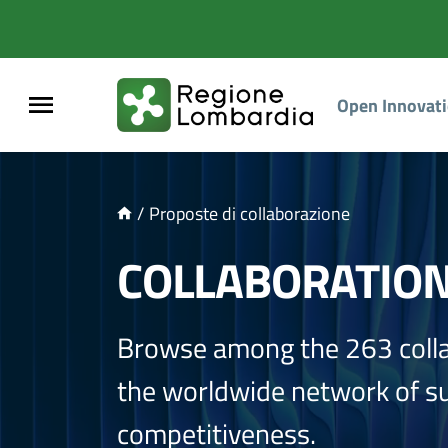
NTENUTO PRINCIPALE
Open Innovat
/
Proposte di collaborazione
COLLABORATIO
Browse among the 263 coll
the worldwide network of sup
competitiveness.