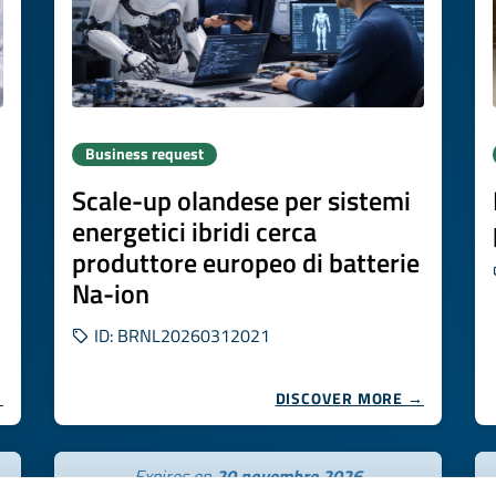
Business request
Scale-up olandese per sistemi
energetici ibridi cerca
produttore europeo di batterie
Na-ion
ID: BRNL20260312021
→
DISCOVER MORE →
Expires on
20 novembre 2026