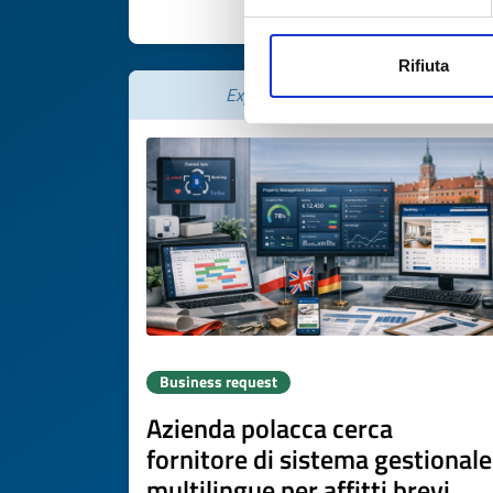
DISCOVER MORE 
Rifiuta
Expires on
16 luglio 2027
Business request
Azienda polacca cerca
fornitore di sistema gestionale
multilingue per affitti brevi