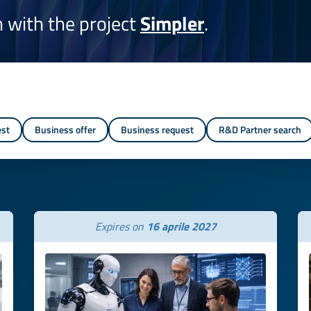
on with the project
Simpler
.
est
Business offer
Business request
R&D Partner search
Expires on
16 aprile 2027