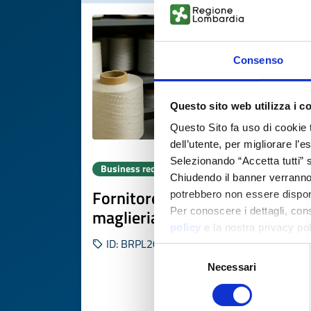
Consenso
Questo sito web utilizza i c
Questo Sito fa uso di cookie 
dell’utente, per migliorare l’
Selezionando “Accetta tutti” s
Business request
Chiudendo il banner verranno u
Fornitore di filati hot melt per
potrebbero non essere disponi
maglieria tecnica
Per conoscere i dettagli, con
policy
e la nostra privacy po
ID: BRPL20251105003
Selezione
Necessari
del
consenso