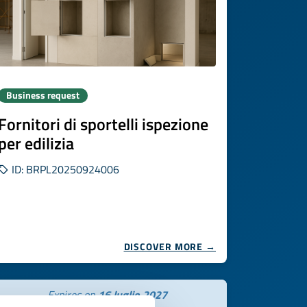
Business request
Fornitori di sportelli ispezione
per edilizia
ID: BRPL20250924006
DISCOVER MORE →
Expires on
16 luglio 2027