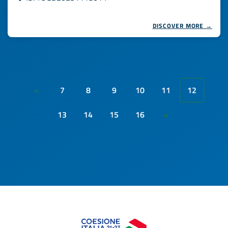
DISCOVER MORE →
7
8
9
10
11
12
«
13
14
15
16
»