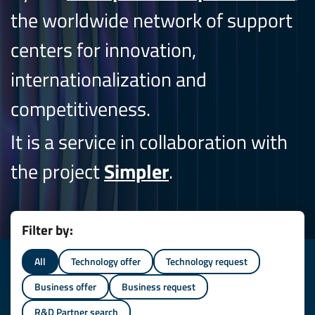
the worldwide network of support
centers for innovation,
internationalization and
competitiveness.
It is a service in collaboration with
the project
Simpler
.
Filter by:
All
Technology offer
Technology request
Business offer
Business request
R&D Partner search