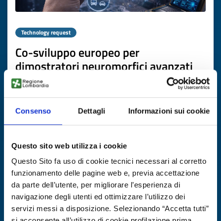
Technology request
Co-sviluppo europeo per
dimostratori neuromorfici avanzati
ID: TRNL20251104009
Consenso
Dettagli
Informazioni sui cookie
DISCOVER MORE →
Expires on
22 dicembre 2026
Questo sito web utilizza i cookie
Questo Sito fa uso di cookie tecnici necessari al corretto
funzionamento delle pagine web e, previa accettazione
da parte dell’utente, per migliorare l’esperienza di
navigazione degli utenti ed ottimizzare l’utilizzo dei
servizi messi a disposizione. Selezionando “Accetta tutti”
si acconsente all’utilizzo di cookie profilazione prima