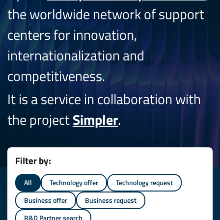
the worldwide network of support
centers for innovation,
internationalization and
competitiveness.
It is a service in collaboration with
the project
Simpler
.
Filter by:
All
Technology offer
Technology request
Business offer
Business request
R&D Partner search