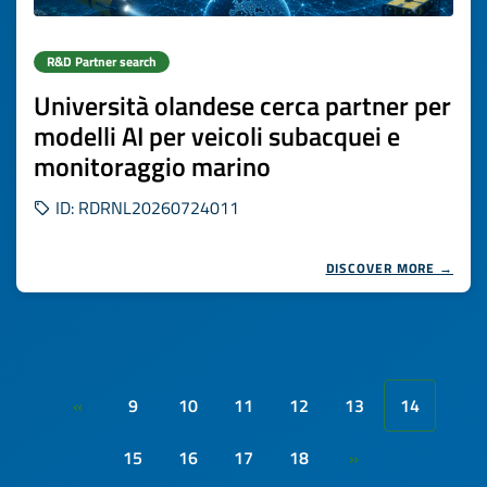
R&D Partner search
Università olandese cerca partner per
modelli AI per veicoli subacquei e
monitoraggio marino
ID: RDRNL20260724011
DISCOVER MORE →
9
10
11
12
13
14
«
15
16
17
18
»