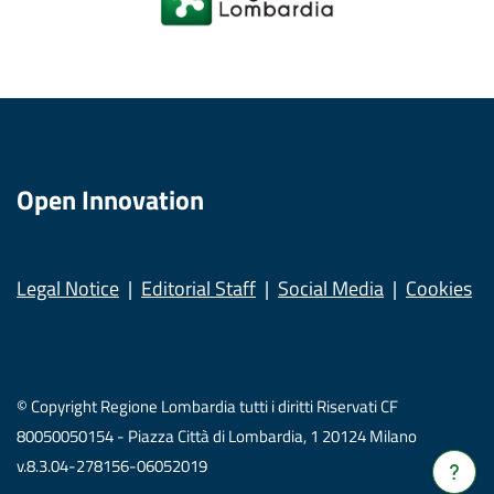
Open Innovation
Legal Notice
Editorial Staff
Social Media
Cookies
© Copyright Regione Lombardia tutti i diritti Riservati CF
80050050154 - Piazza Città di Lombardia, 1 20124 Milano
v.8.3.04-278156-06052019
Verrà