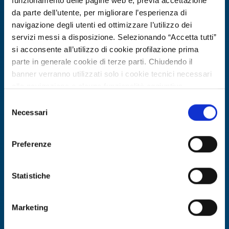
funzionamento delle pagine web e, previa accettazione
da parte dell’utente, per migliorare l’esperienza di
navigazione degli utenti ed ottimizzare l’utilizzo dei
servizi messi a disposizione. Selezionando “Accetta tutti”
si acconsente all’utilizzo di cookie profilazione prima
parte in generale cookie di terze parti. Chiudendo il
banner verranno utilizzati solo i cookie tecnici necessari
alla navigazione e alcune funzionalità aggiuntive
potrebbero non essere disponibili.
Selezione
Per conoscere i dettagli, consulta la nostra cookie policy.
Necessari
R&D Partner search
del
https://www.openinnovation.regione.lombardia.it/it/co
consenso
Partner clinici cercasi per raccolta
okie-policy
e la nostra privacy policy
dati su invecchiamento materno e
Preferenze
https://www.openinnovation.regione.lombardia.it/it/pr
infantile
ivacy-policy
Statistiche
ID: RDRLU20260626015
Marketing
DISCOVER MORE →