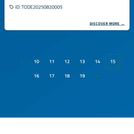
ID: TODE20250820005
DISCOVER MORE →
10
11
12
13
14
15
«
16
17
18
19
»