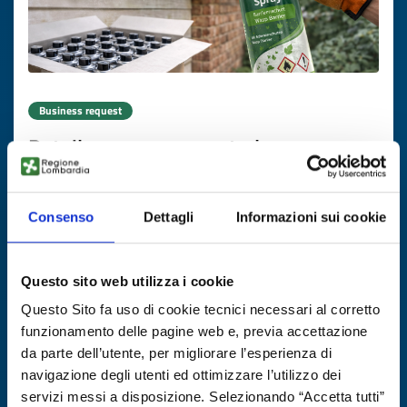
Business request
Retailer e-commerce tedesco cerca
produttore di spray anti-vespe a
marchio proprio
Consenso
Dettagli
Informazioni sui cookie
ID: BRDE20251121025
Questo sito web utilizza i cookie
DISCOVER MORE →
Questo Sito fa uso di cookie tecnici necessari al corretto
funzionamento delle pagine web e, previa accettazione
Expires on
05 febbraio 2027
da parte dell’utente, per migliorare l’esperienza di
navigazione degli utenti ed ottimizzare l’utilizzo dei
servizi messi a disposizione. Selezionando “Accetta tutti”