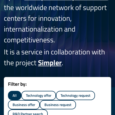
the worldwide network of support
centers for innovation,
internationalization and
competitiveness.
It is a service in collaboration with
the project
Simpler
.
Filter by:
All
Technology offer
Technology request
Business offer
Business request
R&D Partner search