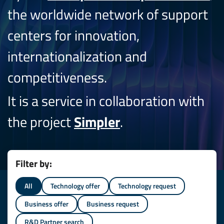
the worldwide network of support
centers for innovation,
internationalization and
competitiveness.
It is a service in collaboration with
the project
Simpler
.
Filter by:
All
Technology offer
Technology request
Business offer
Business request
R&D Partner search