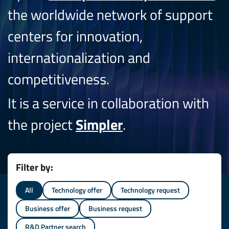
the worldwide network of support
centers for innovation,
internationalization and
competitiveness.
It is a service in collaboration with
the project
Simpler
.
Filter by:
All
Technology offer
Technology request
Business offer
Business request
R&D Partner search