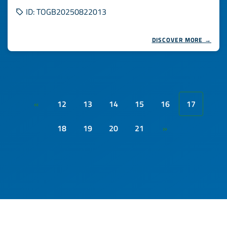
ID: TOGB20250822013
DISCOVER MORE →
12
13
14
15
16
17
«
18
19
20
21
»