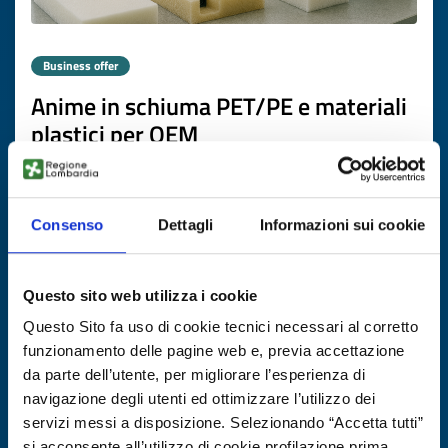
Business offer
Anime in schiuma PET/PE e materiali
plastici per OEM
dell’eolico/fotovoltaico/accumulo
ID: BOPL20251024010
Consenso
Dettagli
Informazioni sui cookie
DISCOVER MORE →
Questo sito web utilizza i cookie
Expires on
13 novembre 2026
Questo Sito fa uso di cookie tecnici necessari al corretto
funzionamento delle pagine web e, previa accettazione
da parte dell’utente, per migliorare l’esperienza di
navigazione degli utenti ed ottimizzare l’utilizzo dei
servizi messi a disposizione. Selezionando “Accetta tutti”
si acconsente all’utilizzo di cookie profilazione prima