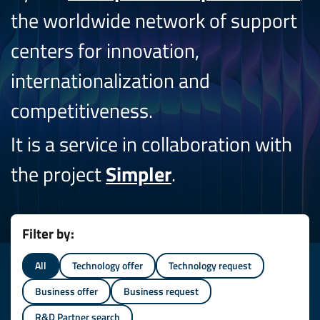
the worldwide network of support
centers for innovation,
internationalization and
competitiveness.
It is a service in collaboration with
the project
Simpler
.
Filter by:
All
Technology offer
Technology request
Business offer
Business request
R&D Partner search