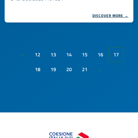
DISCOVER MORE →
12
13
14
15
16
17
«
18
19
20
21
»