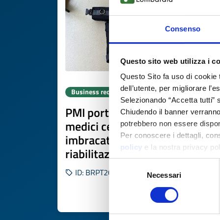
Consenso
Questo sito web utilizza i c
Questo Sito fa uso di cookie 
dell’utente, per migliorare l’
Business request
Selezionando “Accetta tutti” s
PMI portoghese di dispositivi
Chiudendo il banner verranno u
medici cerca produttore di
potrebbero non essere disponi
imbracature ergonomiche per
Per conoscere i dettagli, con
policy
e la nostra privacy po
riabilitazione
Selezione
ID: BRPT20260416016
Necessari
del
consenso
DISCOVER MORE 