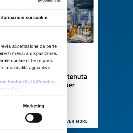
Informazioni sui cookie
previa accettazione da parte
 servizi messi a disposizione.
Business request
rale cookie di terze parti.
Azienda polacca cerca
e funzionalità aggiuntive
laboratorio per test di tenuta
packaging cosmetico per
e.lombardia.it/it/cookie-
cy-policy
trasporto aereo
ID: BRPL20260416007
Marketing
DISCOVER MORE →