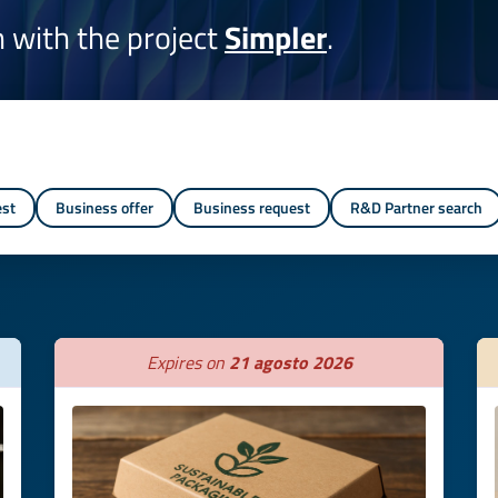
on with the project
Simpler
.
est
Business offer
Business request
R&D Partner search
Expires on
21 agosto 2026