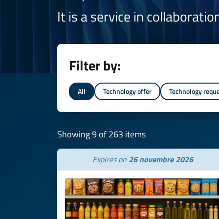
It is a service in collaborati
Filter by:
All
Technology offer
Technology requ
Showing 9 of 263 items
Expires on
26 novembre 2026