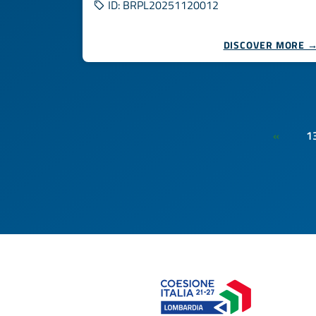
ID: BRPL20251120012
DISCOVER MORE 
1
«