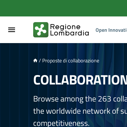
NTENUTO PRINCIPALE
Open Innovat
/
Proposte di collaborazione
COLLABORATIO
Browse among the 263 coll
the worldwide network of sup
competitiveness.