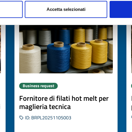
Expires on
21 novembre 2026
Accetta selezionati
Business request
Fornitore di filati hot melt per
i
maglieria tecnica
ID: BRPL20251105003