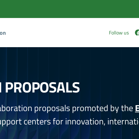
ion
Follow us
N PROPOSALS
aboration proposals promoted by the
E
port centers for innovation, internati