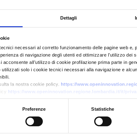
Dettagli
ookie
tecnici necessari al corretto funzionamento delle pagine web e, 
esperienza di navigazione degli utenti ed ottimizzare l’utilizzo dei
Business request
i acconsente all’utilizzo di cookie profilazione prima parte in gene
Azienda polacca cerca
tilizzati solo i cookie tecnici necessari alla navigazione e alcun
fornitore di sistema gestionale
bili.
multilingue per affitti brevi
sulta la nostra cookie policy.
https://www.openinnovation.region
licy
https://www.openinnovation.regione.lombardia.it/it/priva
ID: BRPL20260506006
Preferenze
Statistiche
→
DISCOVER MORE →