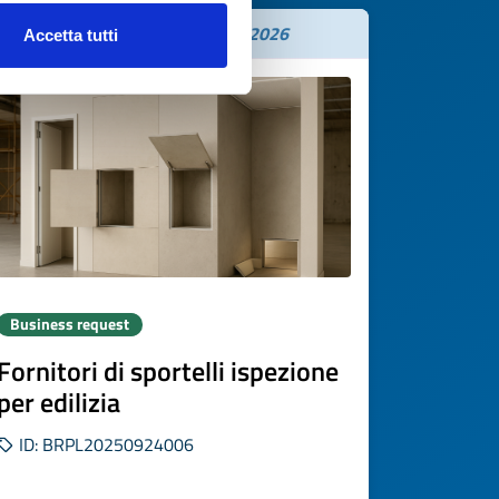
Expires on
10 novembre 2026
Accetta tutti
Business request
Fornitori di sportelli ispezione
per edilizia
ID: BRPL20250924006