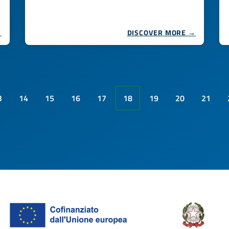
→
DISCOVER MORE →
3
14
15
16
17
18
19
20
21