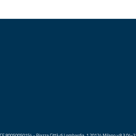
vati CF 80050050154 - Piazza Città di Lombardia, 1 20124 Milano v.8.3.