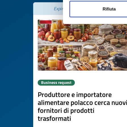
Expires on
20 novembre 2026
Rifiuta
Business request
Produttore e importatore
alimentare polacco cerca nuov
fornitori di prodotti
trasformati