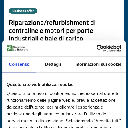
Business offer
Riparazione/refurbishment di
centraline e motori per porte
industriali e baie di carico
ID: BOPL20260123014
Consenso
Dettagli
Informazioni sui cookie
DISCOVER MORE →
Expires on
20 febbraio 2027
Questo sito web utilizza i cookie
Questo Sito fa uso di cookie tecnici necessari al corretto
funzionamento delle pagine web e, previa accettazione
da parte dell’utente, per migliorare l’esperienza di
navigazione degli utenti ed ottimizzare l’utilizzo dei
servizi messi a disposizione. Selezionando “Accetta tutti”
si acconsente all’utilizzo di cookie profilazione prima