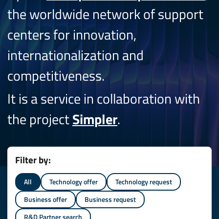
the worldwide network of support
centers for innovation,
internationalization and
competitiveness.
It is a service in collaboration with
the project
Simpler
.
Filter by:
All
Technology offer
Technology request
Business offer
Business request
R&D Partner search