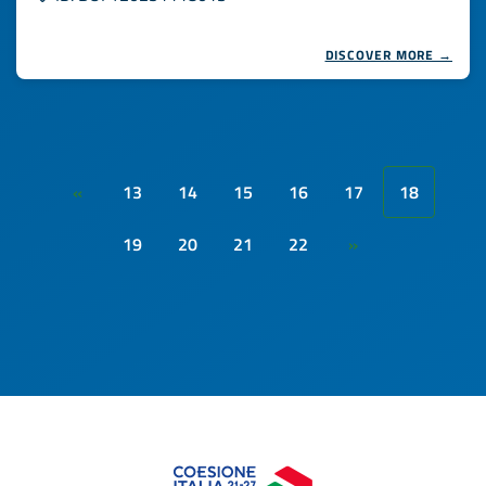
DISCOVER MORE →
13
14
15
16
17
18
«
19
20
21
22
»