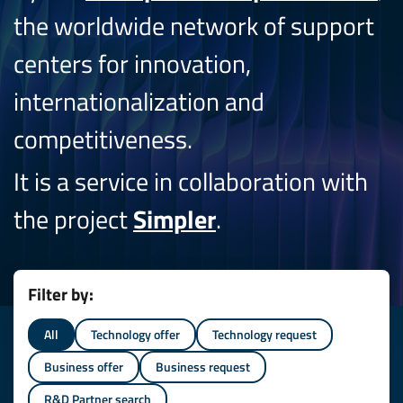
the worldwide network of support
centers for innovation,
internationalization and
competitiveness.
It is a service in collaboration with
the project
Simpler
.
Filter by:
All
Technology offer
Technology request
Business offer
Business request
R&D Partner search