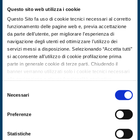
Questo sito web utilizza i cookie
Expires on
12 marzo 2027
Questo Sito fa uso di cookie tecnici necessari al corretto
funzionamento delle pagine web e, previa accettazione
da parte dell’utente, per migliorare l’esperienza di
navigazione degli utenti ed ottimizzare l’utilizzo dei
servizi messi a disposizione. Selezionando “Accetta tutti”
si acconsente all’utilizzo di cookie profilazione prima
parte in generale cookie di terze parti. Chiudendo il
banner verranno utilizzati solo i cookie tecnici necessari
alla navigazione e alcune funzionalità aggiuntive
potrebbero non essere disponibili.
Selezione
Per conoscere i dettagli, consulta la nostra cookie policy.
Necessari
Technology offer
del
https://www.openinnovation.regione.lombardia.it/it/co
consenso
Azienda deep-tech greca
okie-policy
e la nostra privacy policy
sviluppatrice di soluzioni per mobilità
Preferenze
https://www.openinnovation.regione.lombardia.it/it/pr
autonoma e edge-AI cerca partner
ivacy-policy
per deployment e cooperazione R&D
Statistiche