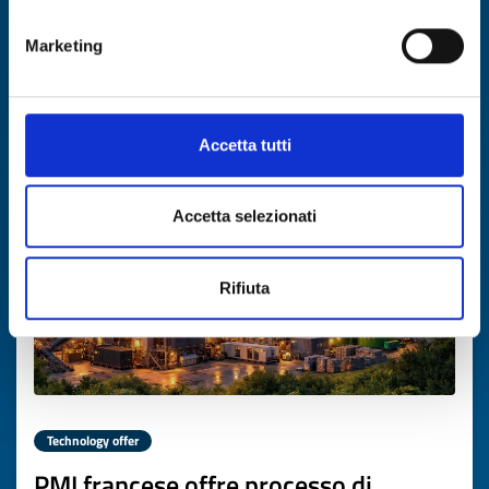
ID: TOGR20260302013
Marketing
DISCOVER MORE →
Accetta tutti
Expires on
12 marzo 2027
Accetta selezionati
Rifiuta
Technology offer
PMI francese offre processo di