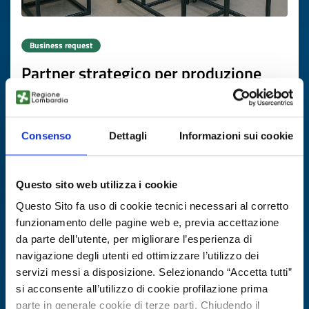
Business request
Partner strategico per produzione
strutture in acciaio
ID: BRMT20251103010
Consenso
Dettagli
Informazioni sui cookie
DISCOVER MORE →
Questo sito web utilizza i cookie
Expires on
26 novembre 2026
Questo Sito fa uso di cookie tecnici necessari al corretto
funzionamento delle pagine web e, previa accettazione
da parte dell’utente, per migliorare l’esperienza di
navigazione degli utenti ed ottimizzare l’utilizzo dei
servizi messi a disposizione. Selezionando “Accetta tutti”
si acconsente all’utilizzo di cookie profilazione prima
parte in generale cookie di terze parti. Chiudendo il