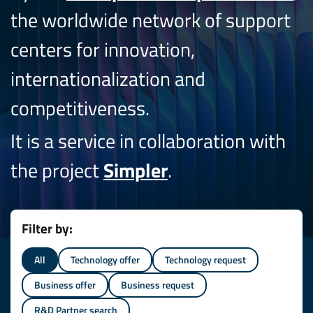
the worldwide network of support
centers for innovation,
internationalization and
competitiveness.
It is a service in collaboration with
the project
Simpler
.
Filter by:
All
Technology offer
Technology request
Business offer
Business request
R&D Partner search