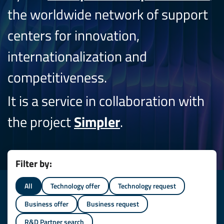
the worldwide network of support
centers for innovation,
internationalization and
competitiveness.
It is a service in collaboration with
the project
Simpler
.
Filter by:
All
Technology offer
Technology request
Business offer
Business request
R&D Partner search