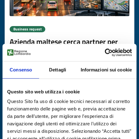
Business request
Azienda maltese cerca partner per
soluzione di mobilità intelligente
basata su telecamere
Consenso
Dettagli
Informazioni sui cookie
ID: BRMT20260504027
DISCOVER MORE →
Questo sito web utilizza i cookie
Questo Sito fa uso di cookie tecnici necessari al corretto
Expires on
26 novembre 2026
funzionamento delle pagine web e, previa accettazione
da parte dell’utente, per migliorare l’esperienza di
navigazione degli utenti ed ottimizzare l’utilizzo dei
servizi messi a disposizione. Selezionando “Accetta tutti”
si acconsente all’utilizzo di cookie profilazione prima