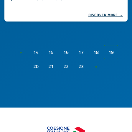
DISCOVER MORE →
14
15
16
17
18
19
«
20
21
22
23
»