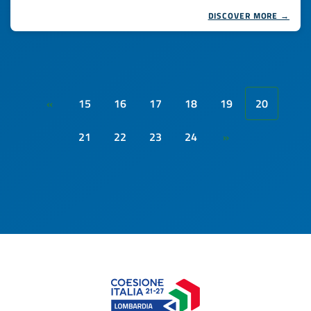
DISCOVER MORE →
15
16
17
18
19
20
«
21
22
23
24
»