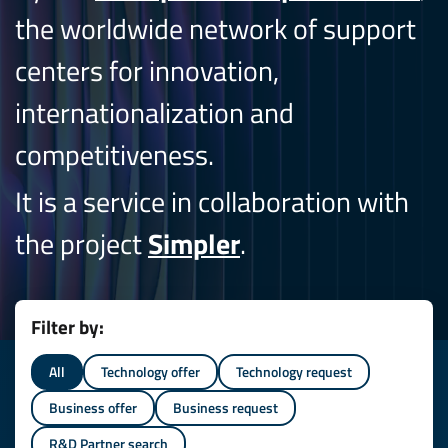
the worldwide network of support
centers for innovation,
internationalization and
competitiveness.
It is a service in collaboration with
the project
Simpler
.
Filter by:
All
Technology offer
Technology request
Business offer
Business request
R&D Partner search