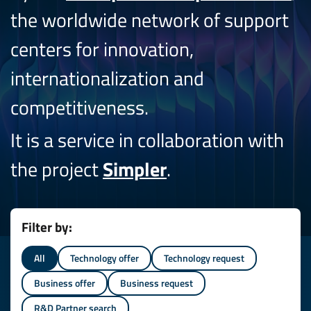
the worldwide network of support
centers for innovation,
internationalization and
competitiveness.
It is a service in collaboration with
the project
Simpler
.
Filter by:
All
Technology offer
Technology request
Business offer
Business request
R&D Partner search