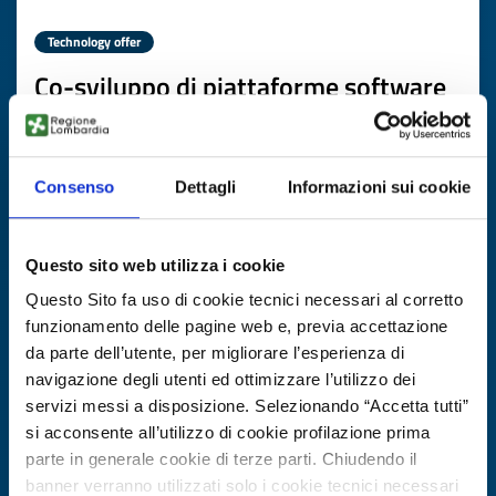
Technology offer
Co-sviluppo di piattaforme software
AI-based con partner europei
ID: TOCO20251106017
Consenso
Dettagli
Informazioni sui cookie
DISCOVER MORE →
Questo sito web utilizza i cookie
Expires on
13 novembre 2026
Questo Sito fa uso di cookie tecnici necessari al corretto
funzionamento delle pagine web e, previa accettazione
da parte dell’utente, per migliorare l’esperienza di
navigazione degli utenti ed ottimizzare l’utilizzo dei
servizi messi a disposizione. Selezionando “Accetta tutti”
si acconsente all’utilizzo di cookie profilazione prima
parte in generale cookie di terze parti. Chiudendo il
banner verranno utilizzati solo i cookie tecnici necessari