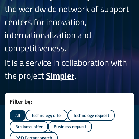
the worldwide network of support
centers for innovation,
internationalization and
competitiveness.
It is a service in collaboration with
the project
Simpler
.
Filter by:
All
Technology offer
Technology request
Business offer
Business request
R&D Partner search