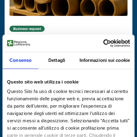
Business request
Macchina per tubi spiralati
ID: BRFR20250804007
Consenso
Dettagli
Informazioni sui cookie
DISCOVER MORE →
Questo sito web utilizza i cookie
Expires on
17 novembre 2026
Questo Sito fa uso di cookie tecnici necessari al corretto
funzionamento delle pagine web e, previa accettazione
da parte dell’utente, per migliorare l’esperienza di
navigazione degli utenti ed ottimizzare l’utilizzo dei
servizi messi a disposizione. Selezionando “Accetta tutti”
si acconsente all’utilizzo di cookie profilazione prima
parte in generale cookie di terze parti. Chiudendo il