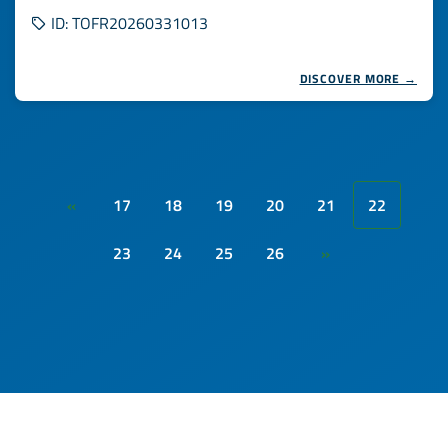
ID: TOFR20260331013
DISCOVER MORE →
17
18
19
20
21
22
«
23
24
25
26
»