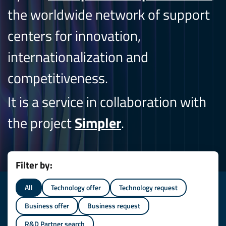
the worldwide network of support
centers for innovation,
internationalization and
competitiveness.
It is a service in collaboration with
the project
Simpler
.
Filter by:
All
Technology offer
Technology request
Business offer
Business request
R&D Partner search