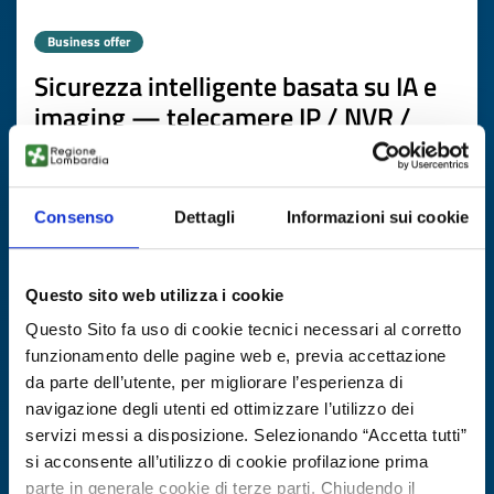
Business offer
Sicurezza intelligente basata su IA e
imaging — telecamere IP / NVR /
VMS
ID: BOTW20251020014
Consenso
Dettagli
Informazioni sui cookie
DISCOVER MORE →
Questo sito web utilizza i cookie
Expires on
20 marzo 2027
Questo Sito fa uso di cookie tecnici necessari al corretto
funzionamento delle pagine web e, previa accettazione
da parte dell’utente, per migliorare l’esperienza di
navigazione degli utenti ed ottimizzare l’utilizzo dei
servizi messi a disposizione. Selezionando “Accetta tutti”
si acconsente all’utilizzo di cookie profilazione prima
parte in generale cookie di terze parti. Chiudendo il