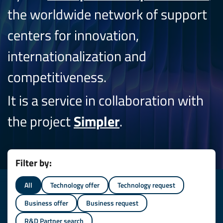
the worldwide network of support
centers for innovation,
internationalization and
competitiveness.
It is a service in collaboration with
the project
Simpler
.
Filter by:
All
Technology offer
Technology request
Business offer
Business request
R&D Partner search