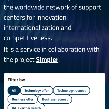
the worldwide network of support
centers for innovation,
internationalization and
competitiveness.
It is a service in collaboration with
the project
Simpler
.
Filter by:
All
Technology offer
Technology request
Business offer
Business request
R&D Partner search