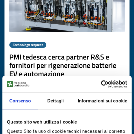
Technology request
PMI tedesca cerca partner R&S e
fornitori per rigenerazione batterie
EV e automazione
ID: TRDE20260420006
Consenso
Dettagli
Informazioni sui cookie
DISCOVER MORE →
Expires on
07 maggio 2027
Questo sito web utilizza i cookie
Questo Sito fa uso di cookie tecnici necessari al corretto