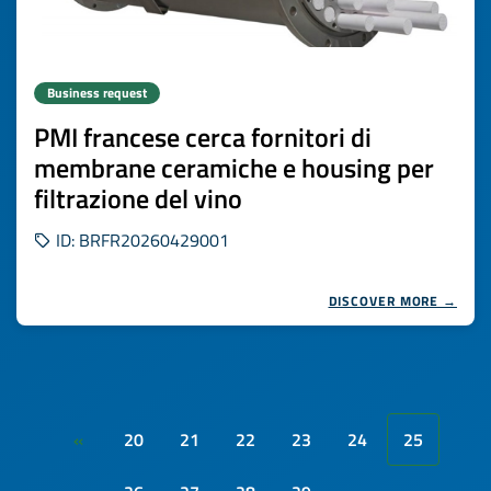
Business request
PMI francese cerca fornitori di
membrane ceramiche e housing per
filtrazione del vino
ID: BRFR20260429001
DISCOVER MORE →
20
21
22
23
24
25
«