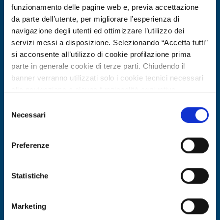
funzionamento delle pagine web e, previa accettazione
da parte dell’utente, per migliorare l’esperienza di
navigazione degli utenti ed ottimizzare l’utilizzo dei
servizi messi a disposizione. Selezionando “Accetta tutti”
si acconsente all’utilizzo di cookie profilazione prima
parte in generale cookie di terze parti. Chiudendo il
banner verranno utilizzati solo i cookie tecnici necessari
alla navigazione e alcune funzionalità aggiuntive
potrebbero non essere disponibili.
Selezione
Technology request
Per conoscere i dettagli, consulta la nostra cookie policy.
Necessari
del
Startup francese cerca imprese
https://www.openinnovation.regione.lombardia.it/it/co
consenso
okie-policy
e la nostra privacy policy
alimentari per testare trattamento
Preferenze
https://www.openinnovation.regione.lombardia.it/it/pr
acque reflue con microalghe
ivacy-policy
ID: TRFR20260424019
Statistiche
DISCOVER MORE →
Marketing