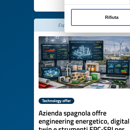
DISCOVER MORE 
Rifiuta
Expires on
22 giugno 2027
Technology offer
Azienda spagnola offre
engineering energetico, digital
twin e strumenti EPC-SRI per