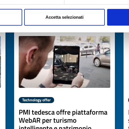
→
DISCOVER MORE →
Accetta selezionati
Expires on
22 giugno 2027
Technology offer
PMI tedesca offre piattaforma
WebAR per turismo
intelligente e patrimonio