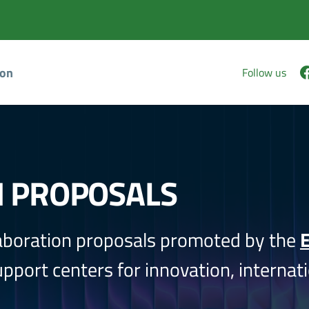
ion
Follow us
N PROPOSALS
aboration proposals promoted by the
E
port centers for innovation, internati