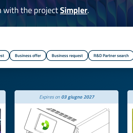
on with the project
Simpler
.
est
Business offer
Business request
R&D Partner search
Expires on
03 giugno 2027