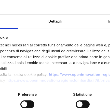
Dettagli
ookie
tecnici necessari al corretto funzionamento delle pagine web e, 
esperienza di navigazione degli utenti ed ottimizzare l’utilizzo dei
i acconsente all’utilizzo di cookie profilazione prima parte in gene
Technology offer
tilizzati solo i cookie tecnici necessari alla navigazione e alcun
Università tedesca offre in
bili.
licenza ugello innovativo per
sulta la nostra cookie policy.
https://www.openinnovation.region
licy
https://www.openinnovation.regione.lombardia.it/it/priva
navi in condizioni di acque
basse
Preferenze
Statistiche
ID: TODE20260429005