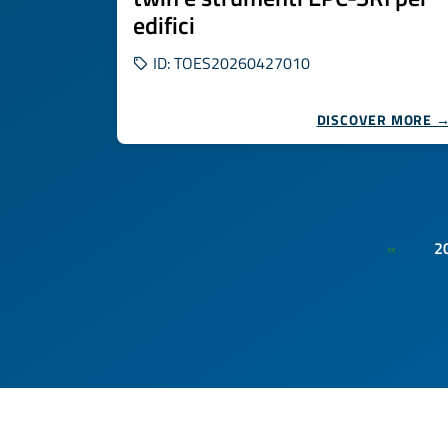
edifici
ID: TOES20260427010
DISCOVER MORE 
2
«