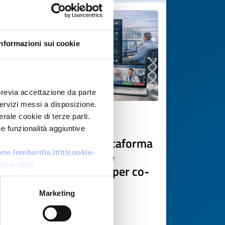
Informazioni sui cookie
previa accettazione da parte
 servizi messi a disposizione.
rale cookie di terze parti.
Technology offer
e funzionalità aggiuntive
PMI cipriota offre piattaforma
EHR modulare con IA e
e.lombardia.it/it/cookie-
cy-policy
interoperabilità EHDS per co-
sviluppo
Marketing
ID: TOCY20260416005