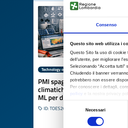
Consenso
Questo sito web utilizza i c
Questo Sito fa uso di cookie 
dell’utente, per migliorare l’
Selezionando “Accetta tutti” s
Technology offer
Chiudendo il banner verranno u
PMI spagnola offre proiezioni
potrebbero non essere disponi
climatiche personalizzate con
Per conoscere i dettagli, con
policy
e la nostra privacy po
ML per decisioni aziendali
Selezione
ID: TOES20260506013
Necessari
del
consenso