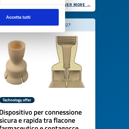
DISCOVER MORE →
Accetta tutti
Expires on
07 luglio 2027
Technology offer
Dispositivo per connessione
sicura e rapida tra flacone
farmaceutico e contagocce