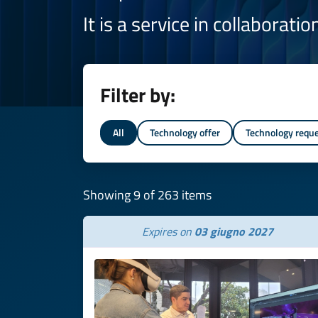
It is a service in collaborati
Filter by:
All
Technology offer
Technology requ
Showing 9 of 263 items
Expires on
03 giugno 2027