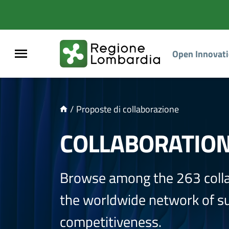
NTENUTO PRINCIPALE
Open Innovat
/
Proposte di collaborazione
COLLABORATIO
Browse among the 263 coll
the worldwide network of sup
competitiveness.