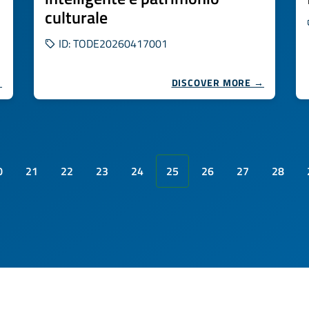
culturale
ID: TODE20260417001
→
DISCOVER MORE →
0
21
22
23
24
25
26
27
28