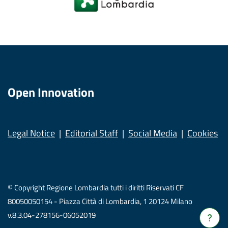
Open Innovation
Legal Notice
Editorial Staff
Social Media
Cookies
© Copyright Regione Lombardia tutti i diritti Riservati CF
80050050154 - Piazza Città di Lombardia, 1 20124 Milano
v.8.3.04-278156-06052019
Verrà