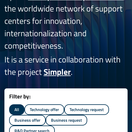
the worldwide network of support
centers for innovation,
internationalization and
competitiveness.
It is a service in collaboration with
the project
Simpler
.
Filter by:
All
Technology offer
Technology request
Business offer
Business request
R&D Partner search