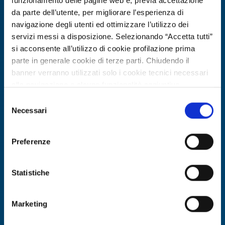
funzionamento delle pagine web e, previa accettazione
da parte dell’utente, per migliorare l’esperienza di
navigazione degli utenti ed ottimizzare l’utilizzo dei
servizi messi a disposizione. Selezionando “Accetta tutti”
si acconsente all’utilizzo di cookie profilazione prima
parte in generale cookie di terze parti. Chiudendo il
banner verranno utilizzati solo i cookie tecnici necessari
alla navigazione e alcune funzionalità aggiuntive
potrebbero non essere disponibili.
Selezione
Per conoscere i dettagli, consulta la nostra cookie policy.
Necessari
Technology offer
del
https://www.openinnovation.regione.lombardia.it/it/co
consenso
PMI tedesca offre piattaforma
okie-policy
e la nostra privacy policy
WebAR per turismo intelligente e
Preferenze
https://www.openinnovation.regione.lombardia.it/it/pr
patrimonio culturale
ivacy-policy
Statistiche
ID: TODE20260417001
Marketing
DISCOVER MORE →