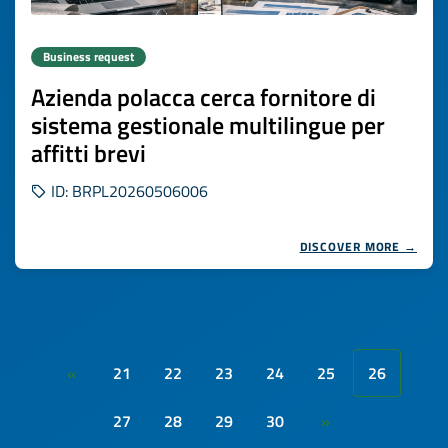
Business request
Azienda polacca cerca fornitore di
sistema gestionale multilingue per
affitti brevi
ID: BRPL20260506006
DISCOVER MORE →
21
22
23
24
25
26
«
27
28
29
30
»