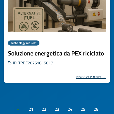
Technology request
Soluzione energetica da PEX riciclato
ID: TRDE20251015017
DISCOVER MORE →
21
22
23
24
25
26
«