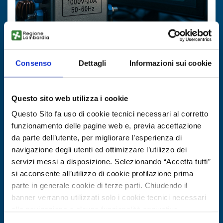
Technology offer
Filtro EMI attivo per elettronica
Consenso
Dettagli
Informazioni sui cookie
ID: TOKR20250808001
Questo sito web utilizza i cookie
DISCOVER MORE →
Questo Sito fa uso di cookie tecnici necessari al corretto
funzionamento delle pagine web e, previa accettazione
da parte dell’utente, per migliorare l’esperienza di
Expires on
28 ottobre 2026
navigazione degli utenti ed ottimizzare l’utilizzo dei
servizi messi a disposizione. Selezionando “Accetta tutti”
si acconsente all’utilizzo di cookie profilazione prima
parte in generale cookie di terze parti. Chiudendo il
banner verranno utilizzati solo i cookie tecnici necessari
alla navigazione e alcune funzionalità aggiuntive
potrebbero non essere disponibili.