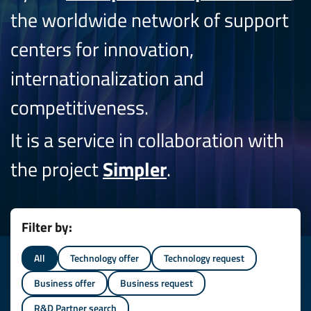
the worldwide network of support
centers for innovation,
internationalization and
competitiveness.
It is a service in collaboration with
the project
Simpler
.
Filter by:
All
Technology offer
Technology request
Business offer
Business request
R&D Partner search