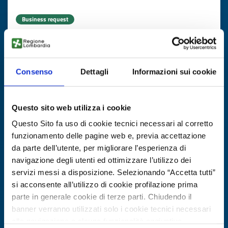
Business request
Packaging per prodotti alla canapa
ID: BRFR20250708007
Consenso
Dettagli
Informazioni sui cookie
DISCOVER MORE →
Questo sito web utilizza i cookie
Expires on
15 settembre 2026
Questo Sito fa uso di cookie tecnici necessari al corretto
funzionamento delle pagine web e, previa accettazione
da parte dell’utente, per migliorare l’esperienza di
navigazione degli utenti ed ottimizzare l’utilizzo dei
servizi messi a disposizione. Selezionando “Accetta tutti”
si acconsente all’utilizzo di cookie profilazione prima
parte in generale cookie di terze parti. Chiudendo il
banner verranno utilizzati solo i cookie tecnici necessari
alla navigazione e alcune funzionalità aggiuntive