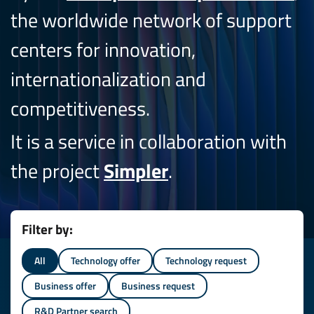
the worldwide network of support
centers for innovation,
internationalization and
competitiveness.
It is a service in collaboration with
the project
Simpler
.
Filter by:
All
Technology offer
Technology request
Business offer
Business request
R&D Partner search